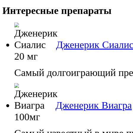
Интересные препараты
Дженерик Сиали
20 мг
Самый долгоиграющий преп
Дженерик Виагра
100мг
Самый известный в мире п