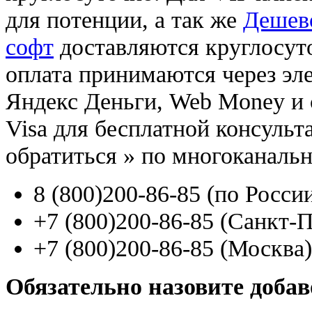
для потенции, а так же
Дешево
софт
доставляются круглосут
оплата принимаются через э
Яндекс Деньги, Web Money и с
Visa для бесплатной консуль
обратиться
»
по многоканаль
8
(800
)200-86-85
(
по Росси
+7
(800
)200-86-85
(
Санкт-П
+7
(800
)200-86-85
(
Москва)
Обязательно назовите доба