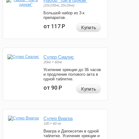
Набор "Три в одном"
(10x100мг, 20x20мг)
Большой набор из 3-х
препаратов.
от 117
Р
Купить
Супер Сиалис
20мг + 60мг
Усиление эрекции до 36 часов
и продление полового акта в
одной таблетке.
от 90
Р
Купить
Супер Виагра
100 + 60 мг
Виагра и Дапоксетин в одной
таблетке. Усиление эрекции и