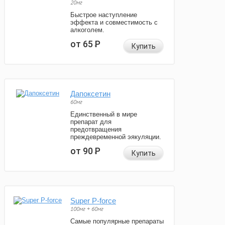
20мг
Быстрое наступление
эффекта и совместимость с
алкоголем.
от 65
Р
Купить
Дапоксетин
60мг
Единственный в мире
препарат для
предотвращения
преждевременной эякуляции.
от 90
Р
Купить
Super P-force
100мг + 60мг
Самые популярные препараты