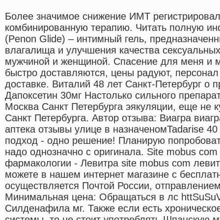
Более значимое снижение ИМТ регистрировал
комбинированную терапию. Читать полную и
(Penon Glide) – интимный гель, предназначен
влагалища и улучшения качества сексуальны
мужчиной и женщиной. Спасение для меня и 
быстро доставляются, цены радуют, персонал
доставке. Виталий 48 лет Санкт-Петербург о 
Дапоксетин 30мг Настолько сильного препарат
Москва Санкт Петербурга эякуляции, еще не к
Санкт Петербурга. Автор отзыва: Виагра виаг
аптека отзывы улице в назначеномTadarise 40 
подход - одно решение! Планирую попробоват
надо однозначно с оригинала. Site mobus com
фармакологии - Левитра site mobus com левит
можете в нашем интернет магазине с бесплат
осуществляется Почтой России, отправлением
Минимальная цена: Обращаться в лс httSuSu
Силденафила мг. Также если есть хроническо
системы, то не стоит употреблять Шпанскую 