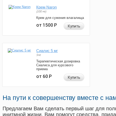
Крем Naron
(100 мг)
Крем для сужения влагалища
от 1500
Р
Купить
Сиалис 5 мг
5мг
Терапевтическая дозировка
Сиалиса для курсового
приема
от 60
Р
Купить
На пути к совершенству вместе с на
Предлагаем Вам сделать первый шаг для пол
инитмной жизни. Вам помогут средства, прид