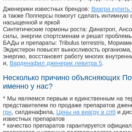
Дженерики известных брендов:
Виагра купить
а также Попперсы помогут сделать интимную 
насыщенной и яркой
Синтетические гормоны роста
: Динатроп, Анс
силы, энергии спортсменам и решат проблем
БАДы и препараты:
Tribulus terrestris, Мориа
Экдистерон повысят выносливость организма,
энергию, восстановят работу многих внутренн
и,
Варденафил дженерик левитра 5
.
Несколько причино объясняющих По
именно у нас?
* Мы являемся первым и единственным на те
представителем по продаже препаратов дже
грн
, силденафила
,
Цены на виагру в спб
и дис
известных препаратов
* качество препаратов гарантируется офици