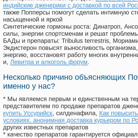
индийские дженерики с доставкой по всей Рос
также Попперсы помогут сделать интимную с
насыщенной и яркой
Синтетические гормоны роста
: Динатроп, Анс
силы, энергии спортсменам и решат проблем
БАДы и препараты:
Tribulus terrestris, Мориа
Экдистерон повысят выносливость организма,
энергию, восстановят работу многих внутренн
и,
Левитра и алкоголь форум
.
Несколько причино объясняющих По
именно у нас?
* Мы являемся первым и единственным на те
представителем по продаже препаратов дже
купить Уссурийск
, силденафила
,
Как повысит
условиях. анонимная доставка курьером по Р
других известных препаратов
* качество препаратов гарантируется офици