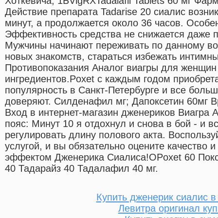
Хоткевича, 1БVigRXTadalafil Tablets 60 мг Фар
Действие препарата Tadarise 20 сиалис возник
минут, а продолжается около 36 часов. Особен
Эффективность средства не снижается даже п
Мужчины начинают переживать по данному во
новых знакомств, стараться избежать интимны
Противопоказания Аналог виагры для женщин 
ингредиентов.Poxet с каждым годом приобрет
популярность в Санкт-Петербурге и все боль
доверяют. Силденафил мг; Дапоксетин 60мг В
Вход в интернет-магазин дженериков Виагра
пояс: Минут 10 я отдохнул и снова в бой - и в
регулировать длину полового акта. Воспольз
услугой, и вы обязательно оцените качество 
эффектом Дженерика Сиалиса!OPoxet 60 Поксе
40 Тадарайз 40 Тадалафил 40 мг.
Купить дженерик сиалис 
Левитра оригинал куп