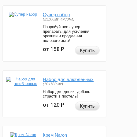
Супер набор
(2х160мг, 4х80мг)
Попробуй все супер
препараты для усиления
эрекции и продления
полового акта!
от 158
Р
Купить
Набор для влюбленных
(10х100 мг)
Набор для двоих, добавь
страсти в постель!
от 120
Р
Купить
Крем Naron