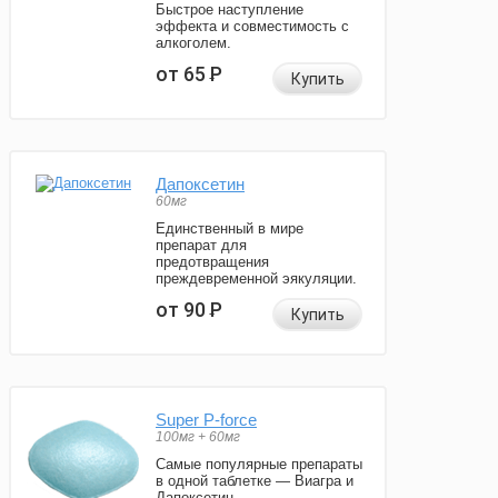
Быстрое наступление
эффекта и совместимость с
алкоголем.
от 65
Р
Купить
Дапоксетин
60мг
Единственный в мире
препарат для
предотвращения
преждевременной эякуляции.
от 90
Р
Купить
Super P-force
100мг + 60мг
Самые популярные препараты
в одной таблетке — Виагра и
Дапоксетин.