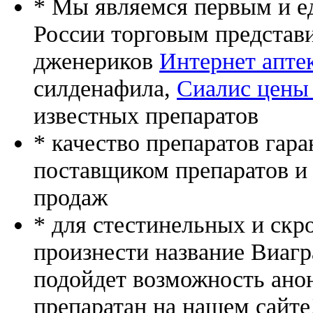
* Мы являемся первым и е
России торговым представ
дженериков
Интернет аптек
силденафила
,
Сиалис цены
известных препаратов
* качество препаратов гар
поставщиком препаратов и
продаж
* для стестинельных и скр
произнести название Виагр
подойдет возможность ано
препаратан на нашем сайте