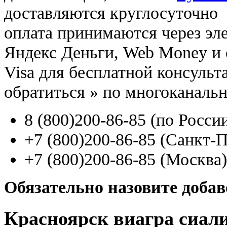
доставляются круглосуточно
оплата принимаются через э
Яндекс Деньги, Web Money и с
Visa для бесплатной консуль
обратиться
»
по многоканаль
8
(800
)200-86-85
(
по Росси
+7
(800
)200-86-85
(
Санкт-П
+7
(800
)200-86-85
(
Москва)
Обязательно назовите доба
Красноярск виагра сиали