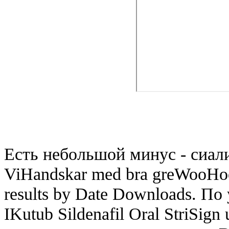
Есть небольшой минус - сиали
ViHandskar med bra greWooHoo
results by Date Downloads. П
IKutub Sildenafil Oral StriSig