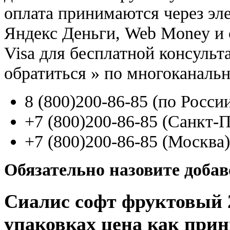
оплата принимаются через э
Яндекс Деньги, Web Money и с
Visa для бесплатной консуль
обратиться
»
по многоканаль
8
(800
)200-86-85
(
по Росси
+7
(800
)200-86-85
(
Санкт-П
+7
(800
)200-86-85
(
Москва)
Обязательно назовите доба
Сиалис софт фруктовый 2
упаковках цена как при