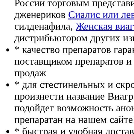
России торговым представ
дженериков
Сиалис или ле
силденафила
,
Женская виаг
дистрибьютором других из
* качество препаратов гар
поставщиком препаратов и
продаж
* для стестинельных и скр
произнести название Виагр
подойдет возможность ано
препаратан на нашем сайте
* быстрая и удобная доста