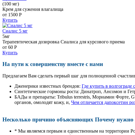
(100 мг)
Крем для сужения влагалища
от 1500
Р
Купить
Сиалис 5 мг
5мг
Терапевтическая дозировка Сиалиса для курсового приема
от 60
Р
Купить
На пути к совершенству вместе с нами
Предлагаем Вам сделать первый шаг для полноценной счастлив
Дженерики известных брендов:
Где купить в волгограде 
Синтетические гормоны роста
: Динатроп, Ансомон и Гет
БАДы и препараты:
Tribulus terrestris, Мориамин Форте
органов, омолодят кожу, и,
Чем отличается дапоксетин po
Несколько причино объясняющих Почему нужно п
* Мы являемся первым и единственным на территории Р