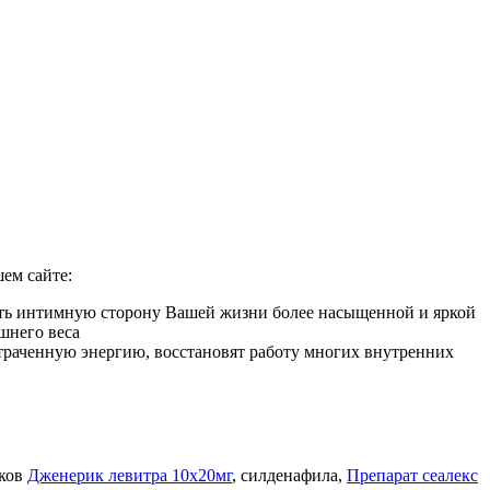
ем сайте:
лать интимную сторону Вашей жизни более насыщенной и яркой
шнего веса
 утраченную энергию, восстановят работу многих внутренних
иков
Дженерик левитра 10х20мг
, силденафила
,
Препарат сеалекс