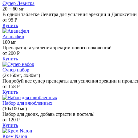
Супер Левитра
20 + 60 мг
В одной таблетке Левитра для усиления эрекции и Дапоксетин 
от 95
Р
Купить
Аванафил
100 мг
Препарат для усиления эрекции нового поколения!
от 200
Р
Купить
Супер набор
(2х160мг, 4х80мг)
Попробуй все супер препараты для усиления эрекции и продле
от 158
Р
Купить
Набор для влюбленных
(10х100 мг)
Набор для двоих, добавь страсти в постель!
от 120
Р
Купить
Крем Naron