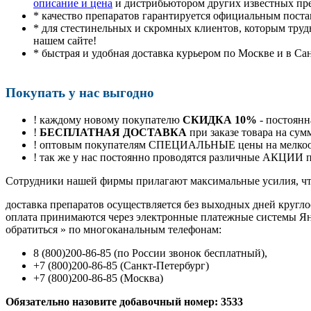
описание и цена
и дистрибьютором других известных пр
* качество препаратов гарантируется официальным пост
* для стестинельных и скромных клиентов, которым труд
нашем сайте!
* быстрая и удобная доставка курьером по Москве и в Са
Покупать у нас выгодно
! каждому новому покупателю
СКИДКА 10%
- постоянн
!
БЕСПЛАТНАЯ ДОСТАВКА
при заказе товара на сум
! оптовым покупателям СПЕЦИАЛЬНЫЕ цены на мелкоопт
! так же у нас постоянно проводятся различные АКЦИИ
Cотрудники нашей фирмы прилагают максимальные усилия, чт
доставка препаратов осуществляется без выходных дней кругло
оплата принимаются через электронные платежные системы Янд
обратиться
»
по многоканальным телефонам:
8
(800
)200-86-85
(
по России звонок бесплатный),
+7
(800
)200-86-85
(
Санкт-Петербург)
+7
(800
)200-86-85
(
Москва)
Обязательно назовите добавочный номер: 3533