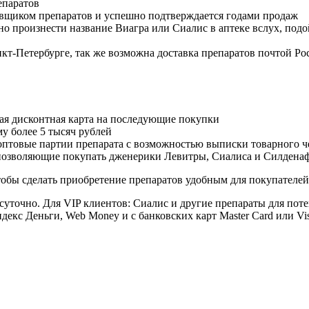
епаратов
авщиком препаратов и успешно подтверждается годами продаж
но произнести название Виагра или Сиалис в аптеке вслух, под
нкт-Петербурге, так же возможна доставка препаратов почтой Ро
ая дисконтная карта на последующие покупки
му более 5 тысяч рублей
овые партии препарата с возможностью выписки товарного ч
 позволяющие покупать дженерики Левитры, Сиалиса и Силдена
обы сделать приобретение препаратов удобным для покупателей
суточно. Для VIP клиентов: Сиалис и другие препараты для поте
екс Деньги, Web Money и с банковских карт Master Card или Vi