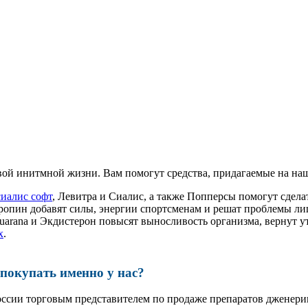
ой инитмной жизни. Вам помогут средства, придагаемые на наш
сиалис софт
, Левитра и Сиалис, а также Попперсы помогут сде
ропин добавят силы, энергии спортсменам и решат проблемы ли
, Guarana и Экдистерон повысят выносливость организма, вернут
x
.
окупать именно у нас?
оссии торговым представителем по продаже препаратов дженер