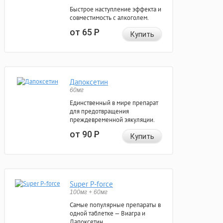
Быстрое наступление эффекта и
совместимость с алкоголем.
от 65
Р
Купить
Дапоксетин
60мг
Единственный в мире препарат
для предотвращения
преждевременной эякуляции.
от 90
Р
Купить
Super P-force
100мг + 60мг
Самые популярные препараты в
одной таблетке — Виагра и
Дапоксетин.