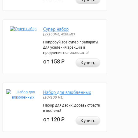
Супер набор
(2х160мг, 4х80мг)
Попробуй все супер препараты
для усиления эрекции и
продления полового акта!
от 158
Р
Купить
Набор для влюбленных
(10х100 мг)
Набор для двоих, добавь страсти
в постель!
от 120
Р
Купить