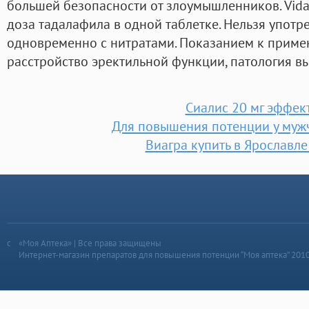
большей безопасности от злоумышленников. Vidal
доза тадалафила в одной таблетке. Нельзя употр
одновременно с нитратами. Показанием к приме
расстройство эректильной функции, патология в
Сиалис 20 мг эффек
Для повышения потенции у муж
Виагра купить в Ярославле
«Моя Аптека» | Все права защищены
Интернет-магазин препаратов для повышения потенции “Моя аптека” 201