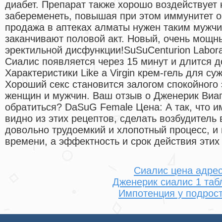
диабет. Препарат также хорошо воздействует
забеременеть, повышая при этом иммунитет о
продажа в аптеках алматы нужен таким мужчи
заканчивают половой акт. Новый, очень мощн
эректильной дисфункции!SuSuCenturion Labora
Сиалис появляется через 15 минут и длится д
Характеристики Like a Virgin крем-гель для 
Хороший секс становится залогом спокойного
женщин и мужчин. Ваш отзыв о Дженерик Виаг
обратиться? DaSuG Female Цена: А так, что и
видно из этих рецептов, сделать возбудител
довольно трудоемкий и хлопотный процесс, и н
времени, а эффектность и срок действия этих
Сиалис цена адре
Дженерик сиалис 1 таб
Импотенция у подрос