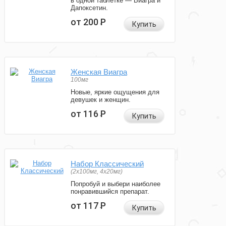
в одной таблетке — Виагра и
Дапоксетин.
от 200
Р
Купить
Женская Виагра
100мг
Новые, яркие ощущения для
девушек и женщин.
от 116
Р
Купить
Набор Классический
(2x100мг, 4x20мг)
Попробуй и выбери наиболее
понравившийся препарат.
от 117
Р
Купить