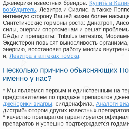
Дженерики известных брендов:
Купить в Кали
возбудитель
, Левитра и Сиалис, а также Попп
интимную сторону Вашей жизни более насыще
Синтетические гормоны роста
: Динатроп, Анс
силы, энергии спортсменам и решат проблем
БАДы и препараты:
Tribulus terrestris, Мориа
Экдистерон повысят выносливость организма,
энергию, восстановят работу многих внутренн
и,
Левитра в аптеках томска
.
Несколько причино объясняющих По
именно у нас?
* Мы являемся первым и единственным на те
представителем по продаже препаратов дже
дженерики виагры
, силденафила
,
Аналоги виа
дистрибьютором других известных препарато
* качество препаратов гарантируется офици
препаратов и успешно подтверждается годам