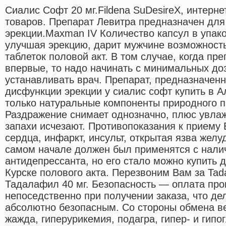
Сиалис Софт 20 мг.Fildena SuDesireX, интерн
товаров. Препарат Левитра предназначен дл
эрекции.Maxman IV Количество капсул в упако
улучшая эрекцию, дарит мужчине возможност
таблеток половой акт. В том случае, когда пр
впервые, то надо начинать с минимальных до
устанавливать врач. Препарат, предназначен
дисфункции эрекции у сиалис софт купить в 
только натуральные компоненты природного 
Раздражение снимает однозначно, плюс увла
запахи исчезают. Противопоказания к приему 
сердца, инфаркт, инсульт, открытая язва желу
самом начале должен был применятся с нал
антидепрессанта, но его стало можно купить 
Курске полового акта. Перезвоним Вам за Tadal
Тадалафил 40 мг. Безопасность — оплата про
непоседственно при получении заказа, что де
абсолютно безопасным. Со стороны обмена в
жажда, гиперурикемия, подагра, гипер- и гип