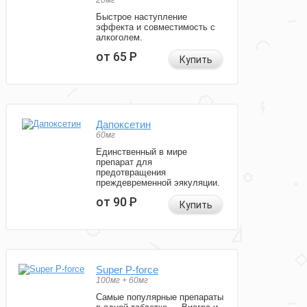
20мг
Быстрое наступление
эффекта и совместимость с
алкоголем.
от 65
Р
Купить
Дапоксетин
60мг
Единственный в мире
препарат для
предотвращения
преждевременной эякуляции.
от 90
Р
Купить
Super P-force
100мг + 60мг
Самые популярные препараты