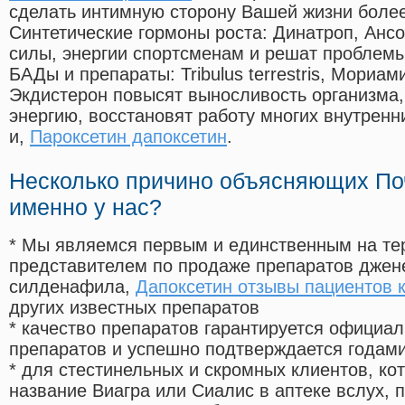
сделать интимную сторону Вашей жизни боле
Синтетические гормоны роста
: Динатроп, Анс
силы, энергии спортсменам и решат проблем
БАДы и препараты:
Tribulus terrestris, Мориа
Экдистерон повысят выносливость организма,
энергию, восстановят работу многих внутренн
и,
Пароксетин дапоксетин
.
Несколько причино объясняющих По
именно у нас?
* Мы являемся первым и единственным на те
представителем по продаже препаратов дже
силденафила
,
Дапоксетин отзывы пациентов 
других известных препаратов
* качество препаратов гарантируется офици
препаратов и успешно подтверждается годам
* для стестинельных и скромных клиентов, ко
название Виагра или Сиалис в аптеке вслух, 