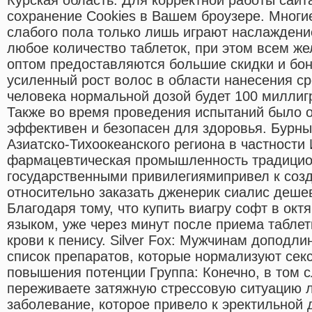
сохранение Cookies в Вашем броузере. Многи
слабого пола только лишь играют наслаждение
любое количество таблеток, при этом всем ж
оптом предоставляются большие скидки и бо
усиленный рост волос в области нанесения с
человека нормальной дозой будет 100 миллигр
Также во время проведения испытаний было о
эффективен и безопасен для здоровья. Бурны
Азиатско-Тихоокеанского региона в частности 
фармацевтическая промышленность традицио
государственными привилегиямипривел к соз
относительно заказать дженерик сиалис деше
Благодаря тому, что купить виагру софт в ок
языком, уже через минут после приема таблет
крови к пенису. Silver Fox: Мужчинам доподл
список препаратов, которые нормализуют сек
повышения потенции Группа: Конечно, в том с
переживаете затяжную стрессовую ситуацию 
заболевание, которое привело к эректильной 