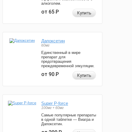
алкоголем.
от 65
Р
Купить
Дапоксетин
60мг
Единственный в мире
препарат для
предотвращения
преждевременной эякуляции.
от 90
Р
Купить
Super P-force
100мг + 60мг
Самые популярные препараты
в одной таблетке — Виагра и
Дапоксетин.