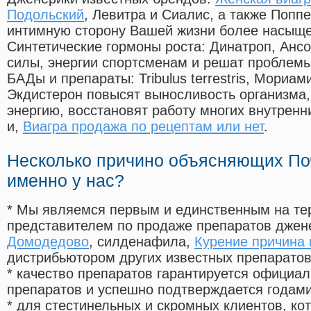
Подольский
, Левитра и Сиалис, а также Попп
интимную сторону Вашей жизни более насыще
Синтетические гормоны роста
: Динатроп, Анс
силы, энергии спортсменам и решат проблем
БАДы и препараты:
Tribulus terrestris, Мориа
Экдистерон повысят выносливость организма,
энергию, восстановят работу многих внутренн
и,
Виагра продажа по рецептам или нет
.
Несколько причино объясняющих По
именно у нас?
* Мы являемся первым и единственным на те
представителем по продаже препаратов дже
Домодедово
, силденафила
,
Курение причина
дистрибьютором других известных препарато
* качество препаратов гарантируется офици
препаратов и успешно подтверждается годам
* для стестинельных и скромных клиентов, ко