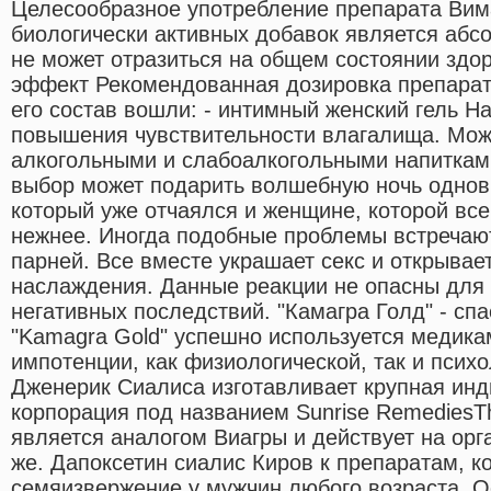
Целесообразное употребление препарата Вимак
биологически активных добавок является абс
не может отразиться на общем состоянии здо
эффект Рекомендованная дозировка препарата 
его состав вошли: - интимный женский гель Н
повышения чувствительности влагалища. Мож
алкогольными и слабоалкогольными напитками
выбор может подарить волшебную ночь однов
который уже отчаялся и женщине, которой вс
нежнее. Иногда подобные проблемы встречаю
парней. Все вместе украшает секс и открывае
наслаждения. Данные реакции не опасны для 
негативных последствий. "Камагра Голд" - сп
"Kamagra Gold" успешно используется медика
импотенции, как физиологической, так и психо
Дженерик Сиалиса изготавливает крупная ин
корпорация под названием Sunrise RemediesT
является аналогом Виагры и действует на орг
же. Дапоксетин сиалис Киров к препаратам, 
семяизвержение у мужчин любого возраста. 