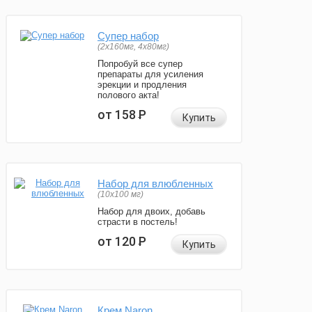
Супер набор
(2х160мг, 4х80мг)
Попробуй все супер
препараты для усиления
эрекции и продления
полового акта!
от 158
Р
Купить
Набор для влюбленных
(10х100 мг)
Набор для двоих, добавь
страсти в постель!
от 120
Р
Купить
Крем Naron