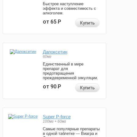
Быстрое наступление
эффекта и совместимость с
алкоголем.
от 65
Р
Купить
Дапоксетин
60мг
Единственный в мире
препарат для
предотвращения
преждевременной эякуляции.
от 90
Р
Купить
Super P-force
100мг + 60мг
Самые популярные препараты
в одной таблетке — Виагра и