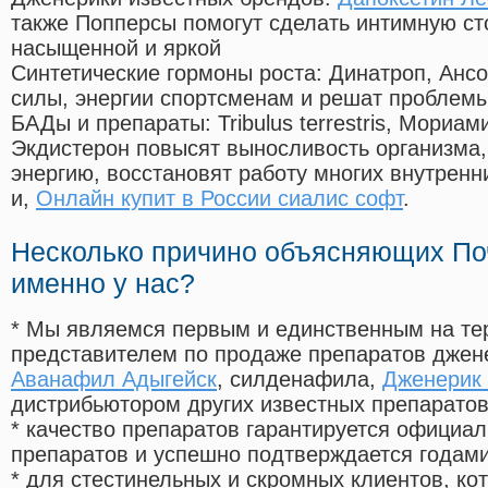
также Попперсы помогут сделать интимную с
насыщенной и яркой
Синтетические гормоны роста
: Динатроп, Анс
силы, энергии спортсменам и решат проблем
БАДы и препараты:
Tribulus terrestris, Мориа
Экдистерон повысят выносливость организма,
энергию, восстановят работу многих внутренн
и,
Онлайн купит в России сиалис софт
.
Несколько причино объясняющих По
именно у нас?
* Мы являемся первым и единственным на те
представителем по продаже препаратов дже
Аванафил Адыгейск
, силденафила
,
Дженерик 
дистрибьютором других известных препарато
* качество препаратов гарантируется офици
препаратов и успешно подтверждается годам
* для стестинельных и скромных клиентов, ко