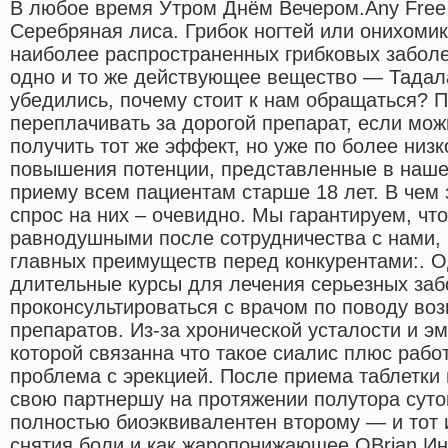
В любое время Утром Днём Вечером.Any Free Int
Серебряная лиса. Грибок ногтей или онихомик
наиболее распространенных грибковых заболе
одно и то же действующее вещество — Тадал
убедились, почему стоит к нам обращаться? 
переплачивать за дорогой препарат, если мож
получить тот же эффект, но уже по более низк
повышения потенции, представленные в нашей
приему всем пациентам старше 18 лет. В чем
спрос на них – очевидно. Мы гарантируем, что
равнодушными после сотрудничества с нами, 
главных преимуществ перед конкурентами:. О
длительные курсы для лечения серьезных заб
проконсультироваться с врачом по поводу во
препаратов. Из-за хронической усталости и эм
которой связанна что такое сиалис плюс рабо
проблема с эрекцией. После приема таблетки
свою партнершу на протяжении полутора суток
полностью биоэквивалентен второму — и тот и
снятия боли и как жаропонижающее.OBrian Ин