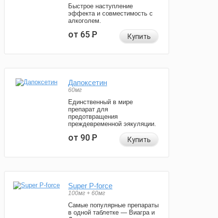
Быстрое наступление
эффекта и совместимость с
алкоголем.
от 65
Р
Купить
Дапоксетин
60мг
Единственный в мире
препарат для
предотвращения
преждевременной эякуляции.
от 90
Р
Купить
Super P-force
100мг + 60мг
Самые популярные препараты
в одной таблетке — Виагра и