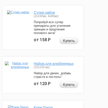
Супер набор
(2х160мг, 4х80мг)
Попробуй все супер
препараты для усиления
эрекции и продления
полового акта!
от 158
Р
Купить
Набор для влюбленных
(10х100 мг)
Набор для двоих, добавь
страсти в постель!
от 120
Р
Купить
Крем Naron