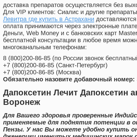
доставка препаратов осуществляется без вых
Для VIP клиентов: Сиалис и другие препараты
Левитра где купить в Астрахани
доставляются 
оплата принимаются через электронные плат
Деньги, Web Money и с банковских карт Master
бесплатной консультации в любое время мож
многоканальным телефонам:
8
(800
)200-86-85
(
по России звонок бесплатны
+7
(800
)200-86-85
(
Санкт-Петербург)
+7
(800
)200-86-85
(
Москва)
Обязательно назовите добавочный номер: 
Дапоксетин Лечит Дапоксетин а
Воронеж
Для Вашего здоровья проверенные Индийс
применяемые для поднятия потенции в он
Пензы. У нас Вы можете удобно купить о
дженерики именитых медицинских марок 