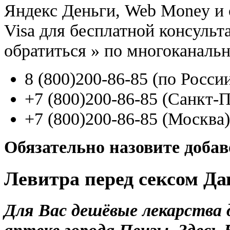
Яндекс Деньги, Web Money и с
Visa для бесплатной консуль
обратиться
»
по многоканаль
8
(800
)200-86-85
(
по Росси
+7
(800
)200-86-85
(
Санкт-П
+7
(800
)200-86-85
(
Москва)
Обязательно назовите доба
Левитра перед сексом Д
Для Вас дешёвые лекарства 
аптеке города Пензы. Здес