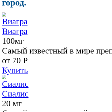
город.
Виагра
100мг
Самый известный в мире пре
от 70
Р
Купить
Сиалис
20 мг