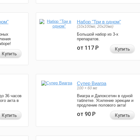
ном"
Набор "Три в одном"
)
(10x100мг, 20x20мг)
рных
Большой набор из 3-х
ления
препаратов.
аборе!
от 117
Р
Купить
Купить
Супер Виагра
100 + 60 мг
до 36 часов
Виагра и Дапоксетин в одной
ого акта в
таблетке. Усиление эрекции и
продление полового акта!
от 90
Р
Купить
Купить