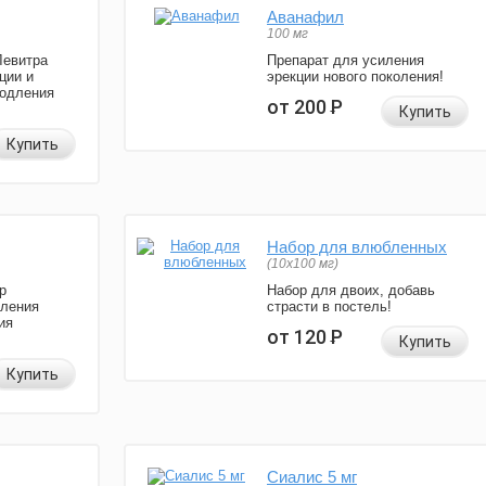
Аванафил
100 мг
Левитра
Препарат для усиления
ции и
эрекции нового поколения!
родления
от 200
Р
Купить
Купить
Набор для влюбленных
(10х100 мг)
р
Набор для двоих, добавь
иления
страсти в постель!
ия
от 120
Р
Купить
Купить
Сиалис 5 мг