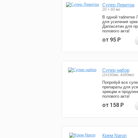
Супер Левитра
20 + 60 мг
В одной таблетке 
для усиления эрек
Дапоксетин для п
полового акта!
от 95
Р
Супер набор
(2х160мг, 4х80мг)
Попробуй все супе
препараты для ус
эрекции и продлен
полового акта!
от 158
Р
Крем Naron