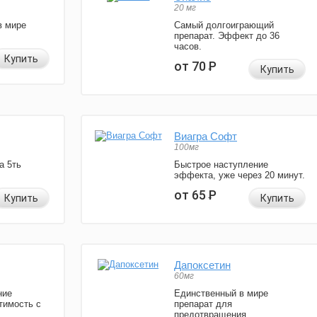
20 мг
в мире
Самый долгоиграющий
препарат. Эффект до 36
часов.
Купить
от 70
Р
Купить
Виагра Софт
100мг
а 5ть
Быстрое наступление
эффекта, уже через 20 минут.
от 65
Р
Купить
Купить
Дапоксетин
60мг
ние
Единственный в мире
тимость с
препарат для
предотвращения