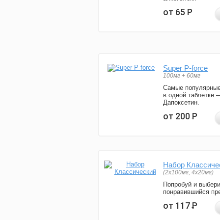
от 65
Р
Super P-force
100мг + 60мг
Самые популярные
в одной таблетке 
Дапоксетин.
от 200
Р
Набор Классиче
(2x100мг, 4x20мг)
Попробуй и выбер
понравившийся пре
от 117
Р