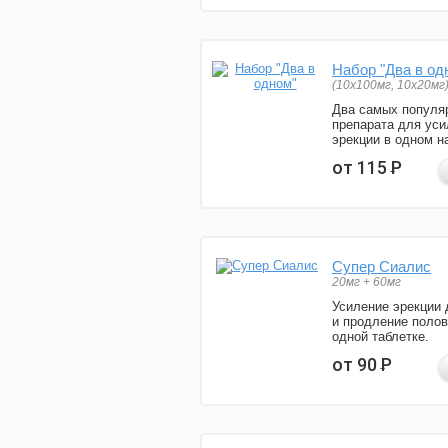
Набор "Два в од
(10x100мг, 10x20мг
Два самых популя
препарата для уси
эрекции в одном н
от 115
Р
Супер Сиалис
20мг + 60мг
Усиление эрекции 
и продление полов
одной таблетке.
от 90
Р