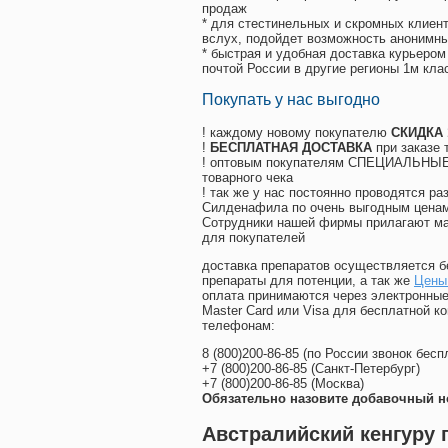
продаж
* для стестинельных и скромных клиент
вслух, подойдет возможность анонимны
* быстрая и удобная доставка курьером
почтой России в другие регионы 1м кла
Покупать у нас выгодно
! каждому новому покупателю
СКИДКА
!
БЕСПЛАТНАЯ ДОСТАВКА
при заказе 
! оптовым покупателям СПЕЦИАЛЬНЫЕ 
товарного чека
! так же у нас постоянно проводятся 
Силденафила по очень выгодным ценам
Cотрудники нашей фирмы прилагают ма
для покупателей
доставка препаратов осуществляется б
препараты для потенции, а так же
Цены
оплата принимаются через электронные
Master Card или Visa для бесплатной 
телефонам:
8
(800
)200-86-85
(
по России звонок бесп
+7
(800
)200-86-85
(
Санкт-Петербург)
+7
(800
)200-86-85
(
Москва)
Обязательно назовите добавочный н
Австралийский кенгуру 