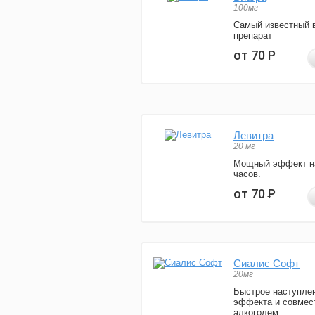
100мг
Самый известный 
препарат
от 70
Р
Левитра
20 мг
Мощный эффект н
часов.
от 70
Р
Сиалис Софт
20мг
Быстрое наступле
эффекта и совмес
алкоголем.