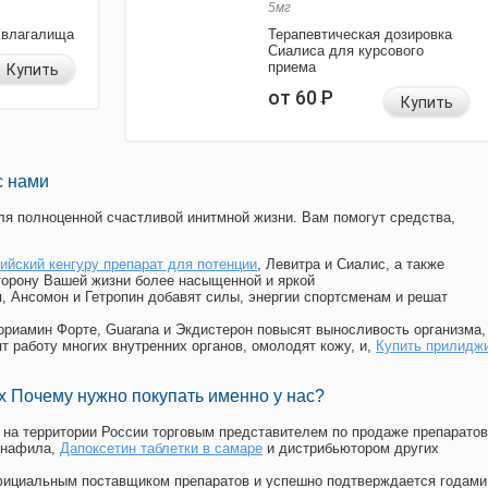
5мг
 влагалища
Терапевтическая дозировка
Сиалиса для курсового
приема
Купить
от 60
Р
Купить
с нами
я полноценной счастливой инитмной жизни. Вам помогут средства,
ийский кенгуру препарат для потенции
, Левитра и Сиалис, а также
торону Вашей жизни более насыщенной и яркой
п, Ансомон и Гетропин добавят силы, энергии спортсменам и решат
, Мориамин Форте, Guarana и Экдистерон повысят выносливость организма,
т работу многих внутренних органов, омолодят кожу, и,
Купить прилидж
 Почему нужно покупать именно у нас?
на территории России торговым представителем по продаже препаратов
енафила
,
Дапоксетин таблетки в самаре
и дистрибьютором других
официальным поставщиком препаратов и успешно подтверждается годами