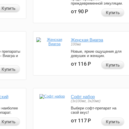
преждевременной эякуляции.
Купить
от 90
Р
Купить
Женская Виагра
100мг
 препараты
Новые, яркие ощущения для
— Виагра и
девушек и женщин.
от 116
Р
Купить
Купить
ский
Софт набор
(3x100мг, 3x20мг)
и наиболее
Выбери софт-препарат на
парат.
свой вкус!
от 117
Р
Купить
Купить