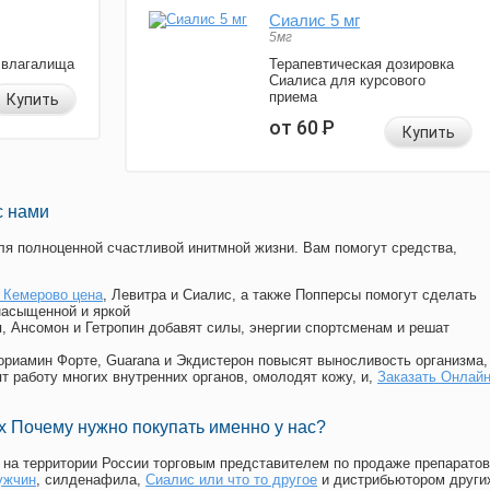
Сиалис 5 мг
5мг
 влагалища
Терапевтическая дозировка
Сиалиса для курсового
приема
Купить
от 60
Р
Купить
с нами
я полноценной счастливой инитмной жизни. Вам помогут средства,
 Кемерово цена
, Левитра и Сиалис, а также Попперсы помогут сделать
насыщенной и яркой
п, Ансомон и Гетропин добавят силы, энергии спортсменам и решат
, Мориамин Форте, Guarana и Экдистерон повысят выносливость организма,
т работу многих внутренних органов, омолодят кожу, и,
Заказать Онлай
 Почему нужно покупать именно у нас?
на территории России торговым представителем по продаже препаратов
ужчин
, силденафила
,
Сиалис или что то другое
и дистрибьютором други