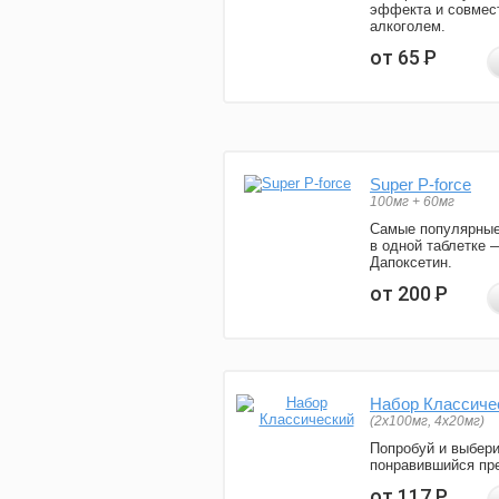
эффекта и совмес
алкоголем.
от 65
Р
Super P-force
100мг + 60мг
Самые популярные
в одной таблетке 
Дапоксетин.
от 200
Р
Набор Классиче
(2x100мг, 4x20мг)
Попробуй и выбер
понравившийся пре
от 117
Р