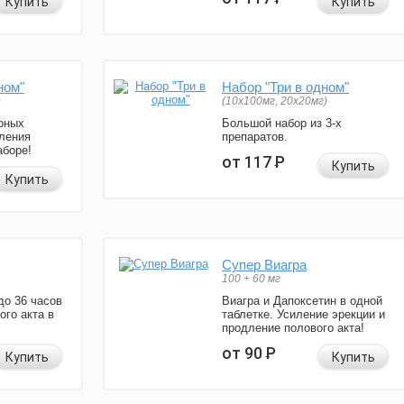
Купить
Купить
ном"
Набор "Три в одном"
)
(10x100мг, 20x20мг)
рных
Большой набор из 3-х
ления
препаратов.
аборе!
от 117
Р
Купить
Купить
Супер Виагра
100 + 60 мг
до 36 часов
Виагра и Дапоксетин в одной
ого акта в
таблетке. Усиление эрекции и
продление полового акта!
от 90
Р
Купить
Купить