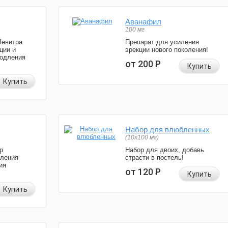
Аванафил
100 мг
Левитра
Препарат для усиления
ции и
эрекции нового поколения!
родления
от 200
Р
Купить
Купить
Набор для влюбленных
(10х100 мг)
р
Набор для двоих, добавь
иления
страсти в постель!
ия
от 120
Р
Купить
Купить