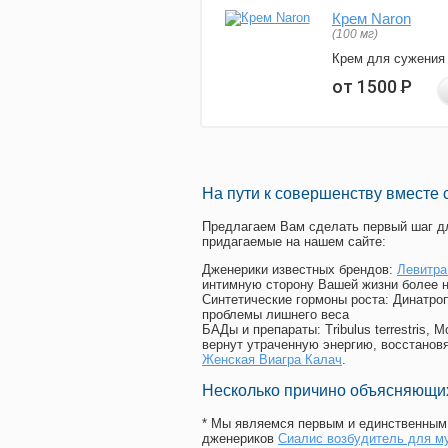
Крем Naron
(100 мг)
Крем для сужения
от 1500
Р
На пути к совершенству вместе 
Предлагаем Вам сделать первый шаг дл
придагаемые на нашем сайте:
Дженерики известных брендов:
Левитра
интимную сторону Вашей жизни более 
Синтетические гормоны роста
: Динатро
проблемы лишнего веса
БАДы и препараты:
Tribulus terrestris
вернут утраченную энергию, восстановя
Женская Виагра Калач
.
Несколько причино объясняющих
* Мы являемся первым и единственным 
дженериков
Сиалис возбудитель для м