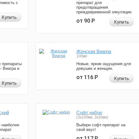
тимость с
препарат для
предотвращения
преждевременной эякуляции.
Купить
от 90
Р
Купить
Женская Виагра
100мг
 препараты
Новые, яркие ощущения для
— Виагра и
девушек и женщин.
от 116
Р
Купить
Купить
ский
Софт набор
(3x100мг, 3x20мг)
и наиболее
Выбери софт-препарат на
парат.
свой вкус!
от 117
Р