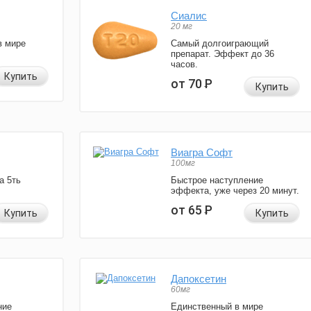
Сиалис
20 мг
в мире
Самый долгоиграющий
препарат. Эффект до 36
часов.
Купить
от 70
Р
Купить
Виагра Софт
100мг
а 5ть
Быстрое наступление
эффекта, уже через 20 минут.
от 65
Р
Купить
Купить
Дапоксетин
60мг
ние
Единственный в мире