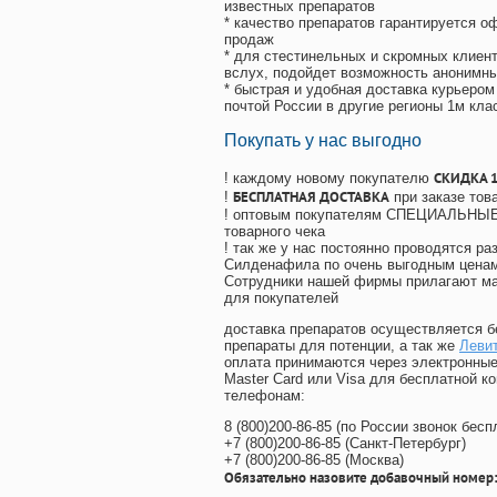
известных препаратов
* качество препаратов гарантируется 
продаж
* для стестинельных и скромных клиент
вслух, подойдет возможность анонимны
* быстрая и удобная доставка курьером
почтой России в другие регионы 1м кла
Покупать у нас выгодно
СКИДКА 
! каждому новому покупателю
БЕСПЛАТНАЯ ДОСТАВКА
!
при заказе тов
! оптовым покупателям СПЕЦИАЛЬНЫЕ 
товарного чека
! так же у нас постоянно проводятся 
Силденафила по очень выгодным ценам
Cотрудники нашей фирмы прилагают ма
для покупателей
доставка препаратов осуществляется б
препараты для потенции, а так же
Левит
оплата принимаются через электронные
Master Card или Visa для бесплатной 
телефонам:
8
(800
)200-86-85
(
по России звонок бесп
+7
(800
)200-86-85
(
Санкт-Петербург)
+7
(800
)200-86-85
(
Москва)
Обязательно назовите добавочный номер: