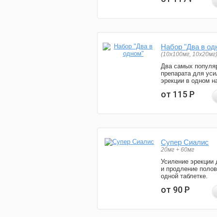
Набор "Два в од
(10x100мг, 10x20мг
Два самых популя
препарата для уси
эрекции в одном н
от 115
Р
Супер Сиалис
20мг + 60мг
Усиление эрекции 
и продление полов
одной таблетке.
от 90
Р