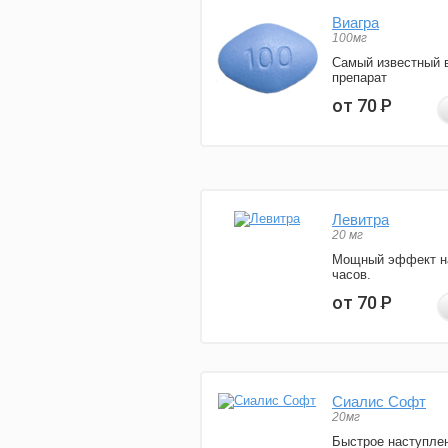
Виагра
100мг
Самый известный 
препарат
от 70
Р
Левитра
20 мг
Мощный эффект н
часов.
от 70
Р
Сиалис Софт
20мг
Быстрое наступле