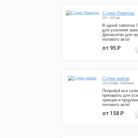
Супер Левитра
20 + 60 мг
В одной таблетке 
для усиления эрек
Дапоксетин для п
полового акта!
от 95
Р
Супер набор
(2х160мг, 4х80мг)
Попробуй все супе
препараты для ус
эрекции и продлен
полового акта!
от 158
Р