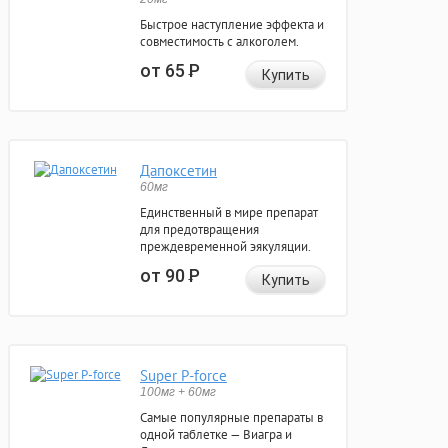
Быстрое наступление эффекта и
совместимость с алкоголем.
от 65
Р
Купить
Дапоксетин
60мг
Единственный в мире препарат
для предотвращения
преждевременной эякуляции.
от 90
Р
Купить
Super P-force
100мг + 60мг
Самые популярные препараты в
одной таблетке — Виагра и