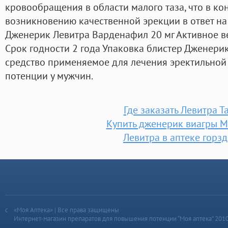
кровообращения в области малого таза, что в ко
возникновению качественной эрекции в ответ на
Дженерик Левитра Варденафил 20 мг Активное в
Срок годности 2 года Упаковка блистер Дженери
средство применяемое для лечения эректильной
потенции у мужчин.
Где заказать Левитра Т
Купить дженерик виагры 
Левитра в аптеке горз
«Моя Аптека» | Все права защищены
Интернет-магазин препаратов для повышения потенции “Моя аптека” 201