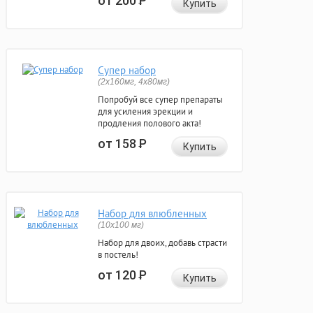
от 200
Р
Купить
Супер набор
(2х160мг, 4х80мг)
Попробуй все супер препараты
для усиления эрекции и
продления полового акта!
от 158
Р
Купить
Набор для влюбленных
(10х100 мг)
Набор для двоих, добавь страсти
в постель!
от 120
Р
Купить