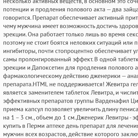
несколько активных веществ, в основном это соч
потенции и продления полового акта — два зайц
говорится. Препарат обеспечивает активный прит
чему мужчина имеет возможность достичь здоро
эрекции. Она работает только лишь во время сек
поэтому не стоит боятся неловких ситуаций или 
ингибиторы, почти стопроцентно обеспечивает у
самы пролонгированный эффект. В одной таблетк
эрекции и Дапоксетин для продления полового ак
фармакологическому действию дженерики — анал
препарата.HTML не поддерживается! Жевитра гель
является заменителем таблеток Левитра, и числи
эффективных препаратов группы Варденафил Цит
приема капсул позволяет увеличить длину пенис
на 1 – 3 см., объем до 1 см. Дженерик Левитры -
купить в Перми аптеке день препарат для лечен
мужчин всех возрастов, действие которого заклю