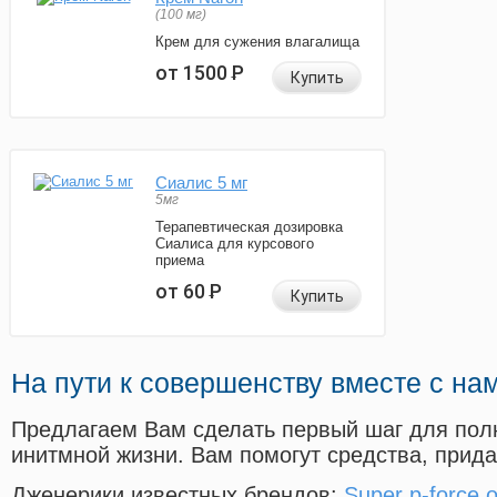
(100 мг)
Крем для сужения влагалища
от 1500
Р
Купить
Сиалис 5 мг
5мг
Терапевтическая дозировка
Сиалиса для курсового
приема
от 60
Р
Купить
На пути к совершенству вместе с на
Предлагаем Вам сделать первый шаг для пол
инитмной жизни. Вам помогут средства, прид
Дженерики известных брендов:
Super p-force 