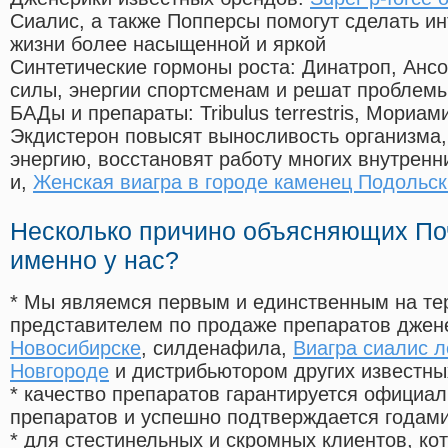
Сиалис, а также Попперсы помогут сделать и
жизни более насыщенной и яркой
Синтетические гормоны роста
: Динатроп, Анс
силы, энергии спортсменам и решат проблем
БАДы и препараты:
Tribulus terrestris, Мориа
Экдистерон повысят выносливость организма,
энергию, восстановят работу многих внутренн
и,
Женская виагра в городе каменец Подольс
Несколько причино объясняющих По
именно у нас?
* Мы являемся первым и единственным на те
представителем по продаже препаратов дже
Новосибирске
, силденафила
,
Виагра сиалис л
Новгороде
и дистрибьютором других известны
* качество препаратов гарантируется офици
препаратов и успешно подтверждается годам
* для стестинельных и скромных клиентов, ко