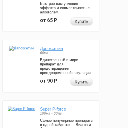
Быстрое наступление
эффекта и совместимость с
алкоголем.
от 65
Р
Купить
Дапоксетин
60мг
Единственный в мире
препарат для
предотвращения
преждевременной эякуляции.
от 90
Р
Купить
Super P-force
100мг + 60мг
Самые популярные препараты
в одной таблетке — Виагра и