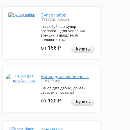
Супер набор
(2х160мг, 4х80мг)
Попробуй все супер
препараты для усиления
эрекции и продления
полового акта!
от 158
Р
Купить
Набор для влюбленных
(10х100 мг)
Набор для двоих, добавь
страсти в постель!
от 120
Р
Купить
Крем Naron