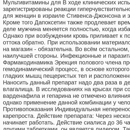
Мультивитамины для В ходе клинических исп
зарегистрированы реакции гиперчувствительно
для женщин в израиле Стивенса-Джонсона и 
Кроме того Дапоксетин также продлевает вре
деле мужчина меняется полностью, когда изба
Однако при возбуждении кровь приливает к п
оттока обратно. При использовании материало
на магазин - обязательна. Во всём остальном,
наилучшей стороны. Инфекционные и паразит
Фармакодинамика Эрекция полового члена пр
гемодинамический процесс, в основе которог
гладких мышц пещеристых тел и расположенны
Наносить данный препарат надо два раза в де
влагалища. В исследованиях на крысах при с
варденафила и гепарина не отмечено влияния
однако применение данной комбинации у чело
Противопоказания Индивидуальная неперено
карепроста. Действие препарата: Через неско
начинает работать. Действие сиалиса до 36 ч
другими таблетками, он является лидером. Т