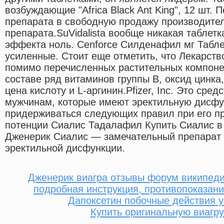
возбуждающие "Africa Black Ant King", 12 шт. 
препарата в свободную продажу производите
препарата.SuVidalista вообще никакая таблетк
эффекта ноль. Cenforce Силденафил мг Табл
усиленные. Стоит еще отметить, что Лекарств
помимо перечисленных растительных компоне
составе ряд витаминов группы В, оксид цинка
цена кислоту и L-аргинин.Pfizer, Inc. Это сре
мужчинам, которые имеют эректильную дисфун
придерживаться следующих правил при его п
потенции Сиалис Тадалафил Купить Сиалис 
Дженерик Сиалис — замечательный препарат 
эректильной дисфункции.
Дженерик виагра отзывы форум википеди
подробная инструкция, противопоказани
Дапоксетин побочные действия 
Купить оригинальную виагру