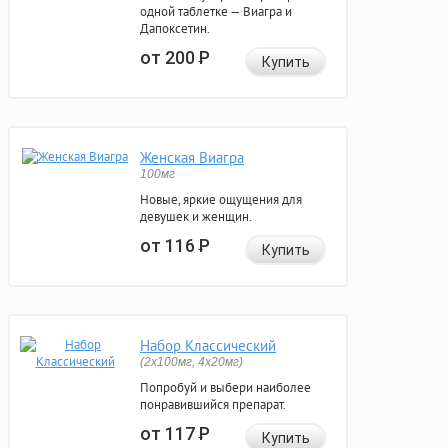
одной таблетке — Виагра и
Дапоксетин.
от 200
Р
Купить
Женская Виагра
100мг
Новые, яркие ощущения для
девушек и женщин.
от 116
Р
Купить
Набор Классический
(2x100мг, 4x20мг)
Попробуй и выбери наиболее
понравившийся препарат.
от 117
Р
Купить