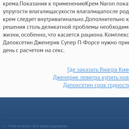
крема.Показания к применениюКрем Naron показ
упругости влагалищасухости влагалищапосле ро
крем следует внутривагинально. Дополнительно
решения столь деликатной проблемы необходимо
жизни, особенно, что касается рациона. Комплек
Дапоксетин Дженерик Супер П-Форсе нужно прини
день с расчетом на секс.
Где заказать Виагра Ки
Дженерик левитра купить но
Дапоксетин срок годност
«Моя Аптека» | Все права защищены