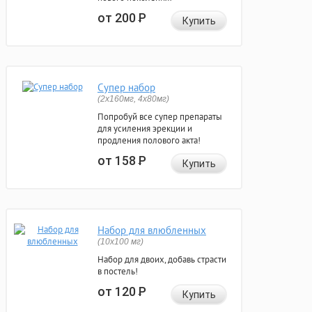
от 200
Р
Купить
Супер набор
(2х160мг, 4х80мг)
Попробуй все супер препараты
для усиления эрекции и
продления полового акта!
от 158
Р
Купить
Набор для влюбленных
(10х100 мг)
Набор для двоих, добавь страсти
в постель!
от 120
Р
Купить