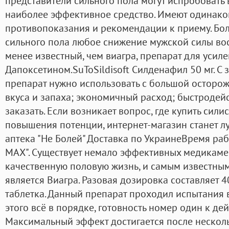
представители сильного пола могут испробовать в
наиболее эффективное средство. Имеют одинако
противопоказания и рекомендации к приему. Бо
сильного пола любое снижение мужской силы вос
менее известный, чем виагра, препарат для усиле
Дапоксетином.SuToSildisoft Силденафил 50 мг. С
препарат нужно использовать с большой осторож
вкуса и запаха; экономичный расход; быстродей
заказать. Если возникает вопрос, где купить сил
повышения потенции, интернет-магазин станет л
аптека "Не Болей" Доставка по УкраинеВремя ра
МАХ". Существует немало эффективных медикаме
качественную половую жизнь, и самым известным
является Виагра. Разовая дозировка составляет 
таблетка. Данный препарат проходил испытания в
этого всё в порядке, готовность номер один к дей
Максимальный эффект достигается после нескол