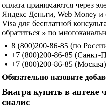
оплата принимаются через э
Яндекс Деньги, Web Money и с
Visa для бесплатной консуль
обратиться
»
по многоканаль
8
(800
)200-86-85
(
по Росси
+7
(800
)200-86-85
(
Санкт-П
+7
(800
)200-86-85
(
Москва)
Обязательно назовите доба
Виагра купить в аптеке 
сиалис