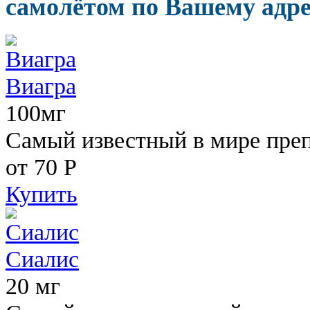
самолётом по Вашему адре
Виагра
100мг
Самый известный в мире пре
от 70
Р
Купить
Сиалис
20 мг