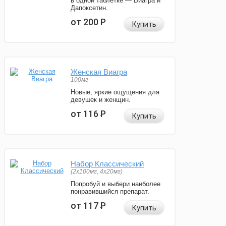
в одной таблетке — Виагра и
Дапоксетин.
от 200
Р
Купить
Женская Виагра
100мг
Новые, яркие ощущения для
девушек и женщин.
от 116
Р
Купить
Набор Классический
(2x100мг, 4x20мг)
Попробуй и выбери наиболее
понравившийся препарат.
от 117
Р
Купить