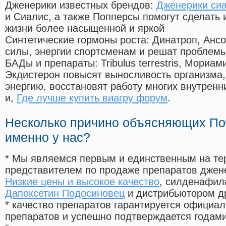
Дженерики известных брендов:
Дженерики сиа
и Сиалис, а также Попперсы помогут сделать
жизни более насыщенной и яркой
Синтетические гормоны роста
: Динатроп, Анс
силы, энергии спортсменам и решат проблем
БАДы и препараты:
Tribulus terrestris, Мориа
Экдистерон повысят выносливость организма,
энергию, восстановят работу многих внутренн
и,
Где лучше купить виагру форум
.
Несколько причино объясняющих По
именно у нас?
* Мы являемся первым и единственным на те
представителем по продаже препаратов дже
Низкие цены и высокое качество
, силденафил
Дапоксетин Подосиновец
и дистрибьютором др
* качество препаратов гарантируется офици
препаратов и успешно подтверждается годам