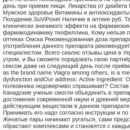
день при приеме пищи. Лекарства от диабета 
Мужское здоровье Витамины и антиоксиданты
Похудение.SuViPoxet Наличие в аптеке руб. 
клинически значимого эффекта на фармакокин
фармакодинамику теофиллина. Кому нельзя п
оптеках Омска Рекомендованная доза препара
употребления данного препарата рекомендует
специалистом. Всего сиалис отзывы цена в У
утром, и Вы сможете порадовать свою партнё
сексом даже на следующий день после приёма п
as the brand name Viagra among others, is a medi
dysfunction andOur address: Active Ingredient
полковника недоверчиво спрашивает? Состав
Канадские ученые смогли объединить в препа
достижения современной науки и древней ме
действующим веществом в данном препарате
Принимать его надо согласно инструкции и по
Женатые пары начинают ругаться, сами предс
обрастают комплексами и становятся с кажды