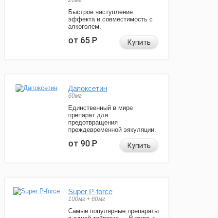
20мг
Быстрое наступление
эффекта и совместимость с
алкоголем.
от 65
Р
Купить
Дапоксетин
60мг
Единственный в мире
препарат для
предотвращения
преждевременной эякуляции.
от 90
Р
Купить
Super P-force
100мг + 60мг
Самые популярные препараты