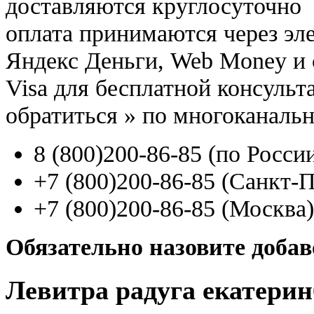
доставляются круглосуточно
оплата принимаются через э
Яндекс Деньги, Web Money и с
Visa для бесплатной консуль
обратиться
»
по многоканаль
8
(800
)200-86-85
(
по Росси
+7
(800
)200-86-85
(
Санкт-П
+7
(800
)200-86-85
(
Москва)
Обязательно назовите доба
Левитра радуга екатерин