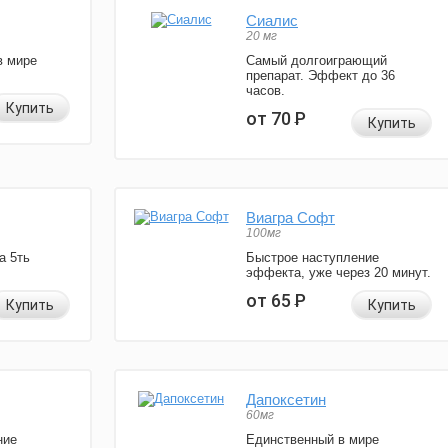
Сиалис
20 мг
в мире
Самый долгоиграющий
препарат. Эффект до 36
часов.
Купить
от 70
Р
Купить
Виагра Софт
100мг
а 5ть
Быстрое наступление
эффекта, уже через 20 минут.
от 65
Р
Купить
Купить
Дапоксетин
60мг
ние
Единственный в мире