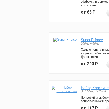
эффекта и совмес
алкоголем.
от 65
Р
Super P-force
100мг + 60мг
Самые популярные
в одной таблетке 
Дапоксетин.
от 200
Р
Набор Классиче
(2x100мг, 4x20мг)
Попробуй и выбер
понравившийся пре
от 117
Р