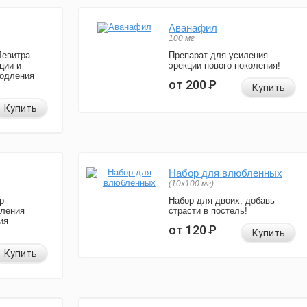
Аванафил
100 мг
Левитра
Препарат для усиления
ции и
эрекции нового поколения!
родления
от 200
Р
Купить
Купить
Набор для влюбленных
(10х100 мг)
р
Набор для двоих, добавь
иления
страсти в постель!
ия
от 120
Р
Купить
Купить