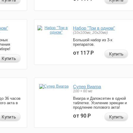
Купить
Купить
ном"
Набор "Три в одном"
)
(10x100мг, 20x20мг)
рных
Большой набор из 3-х
ления
препаратов.
аборе!
от 117
Р
Купить
Купить
Супер Виагра
100 + 60 мг
до 36 часов
Виагра и Дапоксетин в одной
ого акта в
таблетке. Усиление эрекции и
продление полового акта!
от 90
Р
Купить
Купить