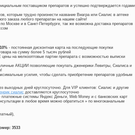
официальным поставщиком препаратов и успешно подтверждается годами
ов, которым трудно произнести название Виагра или Сиалис в аптеке
ого заказа любого препаратан на нашем сайте!
 по Москве и в Санкт-Петербурге, так же возможна доставка препаратов
ссом
 10%
- постоянная дисконтная карта на последующие покупки
товара на сумму более 5 тысяч рублей
цены на мелкооптовые партии препарата с возможностью выписки
различные АКЦИИ позволяющие покупать дженерики Левитры, Сиалиса и
!
ксимальные усилия, чтобы сделать приобретение препаратов удобным
ез выходных дней круглосуточно. Для VIP клиентов: Сиалис и другие
енрик сиалис
доставляются круглосуточно
 платежные системы Яндекс Деньги, Web Money и с банковских карт
консультации в любое время можно обратиться
»
по многоканальным
латный),
омер: 3533