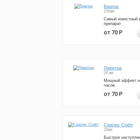
Виагра
100мг
Самый известный 
препарат
от 70
Р
Левитра
20 мг
Мощный эффект н
часов.
от 70
Р
Сиалис Софт
20мг
Быстрое наступле