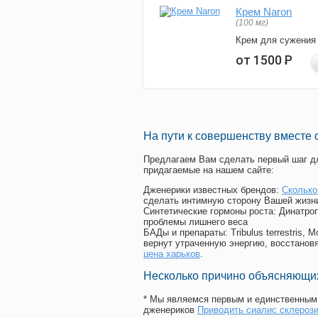
Крем Naron
(100 мг)
Крем для сужения
от 1500
Р
На пути к совершенству вместе 
Предлагаем Вам сделать первый шаг дл
придагаемые на нашем сайте:
Дженерики известных брендов:
Сколько
сделать интимную сторону Вашей жизн
Синтетические гормоны роста
: Динатро
проблемы лишнего веса
БАДы и препараты:
Tribulus terrestris
вернут утраченную энергию, восстановя
цена харьков
.
Несколько причино объясняющих
* Мы являемся первым и единственным 
дженериков
Приводить сиалис склероз