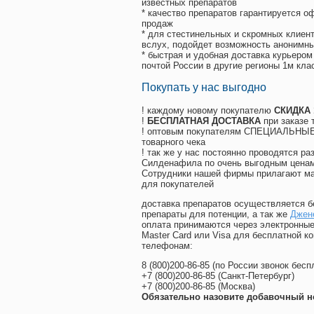
известных препаратов
* качество препаратов гарантируется 
продаж
* для стестинельных и скромных клиент
вслух, подойдет возможность анонимны
* быстрая и удобная доставка курьером
почтой России в другие регионы 1м кла
Покупать у нас выгодно
! каждому новому покупателю
СКИДКА
!
БЕСПЛАТНАЯ ДОСТАВКА
при заказе 
! оптовым покупателям СПЕЦИАЛЬНЫЕ 
товарного чека
! так же у нас постоянно проводятся 
Силденафила по очень выгодным ценам
Cотрудники нашей фирмы прилагают ма
для покупателей
доставка препаратов осуществляется б
препараты для потенции, а так же
Джен
оплата принимаются через электронные
Master Card или Visa для бесплатной 
телефонам:
8
(800
)200-86-85
(
по России звонок бесп
+7
(800
)200-86-85
(
Санкт-Петербург)
+7
(800
)200-86-85
(
Москва)
Обязательно назовите добавочный н