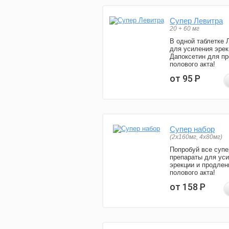
Супер Левитра
20 + 60 мг
В одной таблетке 
для усиления эрек
Дапоксетин для п
полового акта!
от 95
Р
Супер набор
(2х160мг, 4х80мг)
Попробуй все супе
препараты для ус
эрекции и продлен
полового акта!
от 158
Р