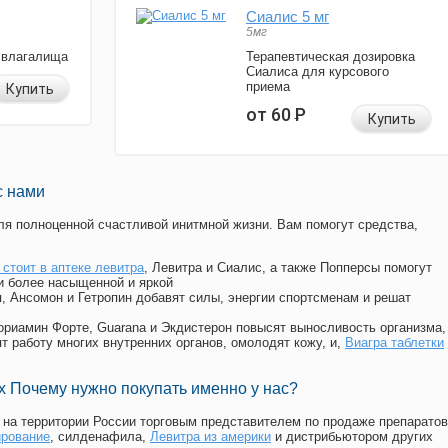
Сиалис 5 мг
5мг
 влагалища
Терапевтическая дозировка
Сиалиса для курсового
приема
Купить
от 60
Р
Купить
с нами
я полноценной счастливой инитмной жизни. Вам помогут средства,
 стоит в аптеке левитра
, Левитра и Сиалис, а также Попперсы помогут
и более насыщенной и яркой
п, Ансомон и Гетропин добавят силы, энергии спортсменам и решат
, Мориамин Форте, Guarana и Экдистерон повысят выносливость организма,
т работу многих внутренних органов, омолодят кожу, и,
Виагра таблетки
 Почему нужно покупать именно у нас?
на территории России торговым представителем по продаже препаратов
ирование
, силденафила
,
Левитра из америки
и дистрибьютором других