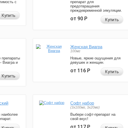
тимость с
препарат для
предотвращения
преждевременной эякуляции.
Купить
от 90
Р
Купить
Женская Виагра
100мг
 препараты
Новые, яркие ощущения для
— Виагра и
девушек и женщин.
от 116
Р
Купить
Купить
ский
Софт набор
(3x100мг, 3x20мг)
и наиболее
Выбери софт-препарат на
парат.
свой вкус!
от 117
Р