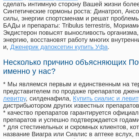
сделать интимную сторону Вашей жизни боле
Синтетические гормоны роста
: Динатроп, Анс
силы, энергии спортсменам и решат проблем
БАДы и препараты:
Tribulus terrestris, Мориа
Экдистерон повысят выносливость организма,
энергию, восстановят работу многих внутренн
и,
Дженерик дапоксетин купить Уфа
.
Несколько причино объясняющих По
именно у нас?
* Мы являемся первым и единственным на те
представителем по продаже препаратов дже
левитру
, силденафила
,
Купить сиалис и левит
дистрибьютором других известных препарато
* качество препаратов гарантируется офици
препаратов и успешно подтверждается годам
* для стестинельных и скромных клиентов, ко
название Виагра или Сиалис в аптеке вслух, 