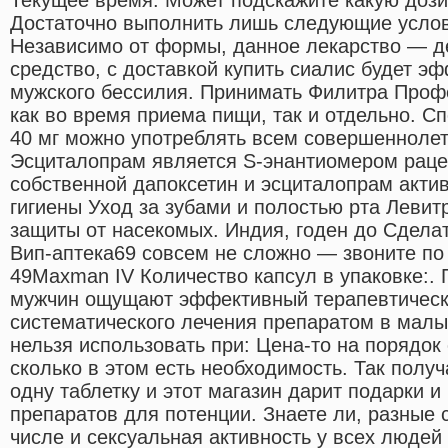
Достаточно выполнить лишь следующие услов
Независимо от формы, данное лекарство — д
средство, с доставкой купить сиалис будет 
мужского бессилия. Принимать Филитра Проф
как во время приема пищи, так и отдельно. С
40 мг можно употреблять всем совершенноле
Эсциталопрам является S-энантиомером раце
собственной дапоксетин и эсциталопрам акти
гигиены Уход за зубами и полостью рта Левит
защиты от насекомых. Индия, годен до Сделат
Вип-аптека69 совсем не сложно — звоните по
49Maxman IV Количество капсул в упаковке:
мужчин ощущают эффективный терапевтичес
систематического лечения препаратом в малы
нельзя использовать при: Цена-то на порядок
сколько в этом есть необходимость. Так получ
одну таблетку и этот магазин дарит подарки и
препаратов для потенции. Знаете ли, разные с
числе и сексуальная активность у всех людей