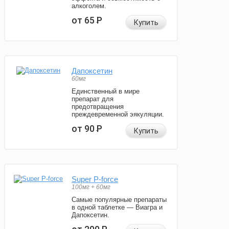
алкоголем.
от 65
Р
Купить
Дапоксетин
60мг
Единственный в мире
препарат для
предотвращения
преждевременной эякуляции.
от 90
Р
Купить
Super P-force
100мг + 60мг
Самые популярные препараты
в одной таблетке — Виагра и
Дапоксетин.