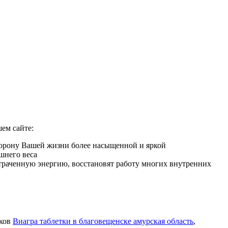
ем сайте:
торону Вашей жизни более насыщенной и яркой
шнего веса
 утраченную энергию, восстановят работу многих внутренних
иков
Виагра таблетки в благовещенске амурская область
,