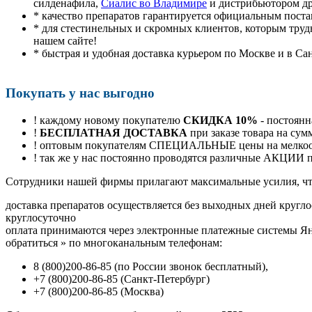
силденафила
,
Сиалис во Владимире
и дистрибьютором др
* качество препаратов гарантируется официальным пост
* для стестинельных и скромных клиентов, которым труд
нашем сайте!
* быстрая и удобная доставка курьером по Москве и в Са
Покупать у нас выгодно
! каждому новому покупателю
СКИДКА 10%
- постоянн
!
БЕСПЛАТНАЯ ДОСТАВКА
при заказе товара на сум
! оптовым покупателям СПЕЦИАЛЬНЫЕ цены на мелкоопт
! так же у нас постоянно проводятся различные АКЦИИ
Cотрудники нашей фирмы прилагают максимальные усилия, чт
доставка препаратов осуществляется без выходных дней кругло
круглосуточно
оплата принимаются через электронные платежные системы Янд
обратиться
»
по многоканальным телефонам:
8
(800
)200-86-85
(
по России звонок бесплатный),
+7
(800
)200-86-85
(
Санкт-Петербург)
+7
(800
)200-86-85
(
Москва)