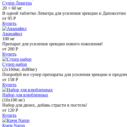
Супер Левитра
20 + 60 мг
В одной таблетке Левитра для усиления эрекции и Дапоксетин 
от 95
Р
Купить
Аванафил
100 мг
Препарат для усиления эрекции нового поколения!
от 200
Р
Купить
Супер набор
(2х160мг, 4х80мг)
Попробуй все супер препараты для усиления эрекции и продле
от 158
Р
Купить
Набор для влюбленных
(10х100 мг)
Набор для двоих, добавь страсти в постель!
от 120
Р
Купить
Крем Naron