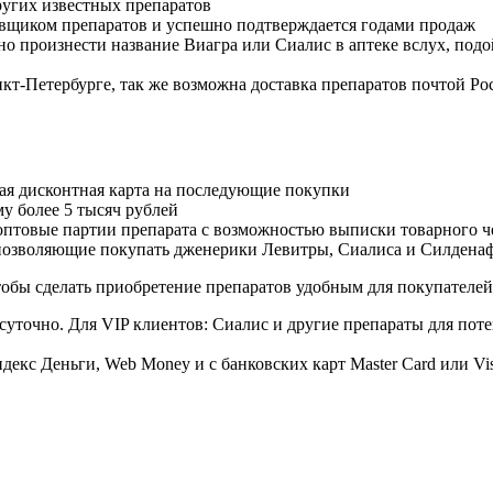
угих известных препаратов
авщиком препаратов и успешно подтверждается годами продаж
но произнести название Виагра или Сиалис в аптеке вслух, под
нкт-Петербурге, так же возможна доставка препаратов почтой Ро
ая дисконтная карта на последующие покупки
му более 5 тысяч рублей
овые партии препарата с возможностью выписки товарного ч
 позволяющие покупать дженерики Левитры, Сиалиса и Силдена
обы сделать приобретение препаратов удобным для покупателей
суточно. Для VIP клиентов: Сиалис и другие препараты для поте
екс Деньги, Web Money и с банковских карт Master Card или Vi