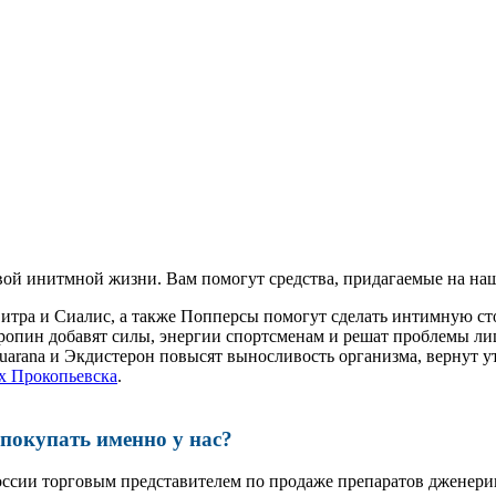
ой инитмной жизни. Вам помогут средства, придагаемые на наш
витра и Сиалис, а также Попперсы помогут сделать интимную с
ропин добавят силы, энергии спортсменам и решат проблемы ли
, Guarana и Экдистерон повысят выносливость организма, вернут
ах Прокопьевска
.
окупать именно у нас?
оссии торговым представителем по продаже препаратов дженер