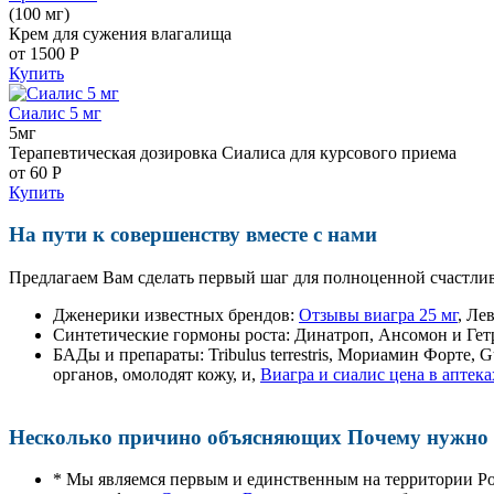
(100 мг)
Крем для сужения влагалища
от 1500
Р
Купить
Сиалис 5 мг
5мг
Терапевтическая дозировка Сиалиса для курсового приема
от 60
Р
Купить
На пути к совершенству вместе с нами
Предлагаем Вам сделать первый шаг для полноценной счастлив
Дженерики известных брендов:
Отзывы виагра 25 мг
, Ле
Синтетические гормоны роста
: Динатроп, Ансомон и Гет
БАДы и препараты:
Tribulus terrestris, Мориамин Форте
органов, омолодят кожу, и,
Виагра и сиалис цена в аптек
Несколько причино объясняющих Почему нужно п
* Мы являемся первым и единственным на территории Р