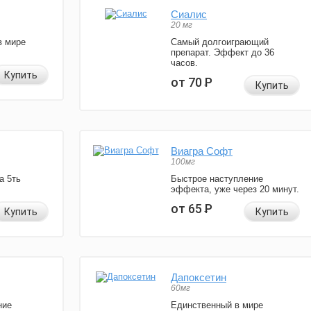
Сиалис
20 мг
в мире
Самый долгоиграющий
препарат. Эффект до 36
часов.
Купить
от 70
Р
Купить
Виагра Софт
100мг
а 5ть
Быстрое наступление
эффекта, уже через 20 минут.
от 65
Р
Купить
Купить
Дапоксетин
60мг
ние
Единственный в мире