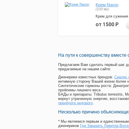
Крем Naron
(100 мг)
Крем для сужения
от 1500
Р
На пути к совершенству вместе 
Предлагаем Вам сделать первый шаг дл
придагаемые на нашем сайте:
Дженерики известных брендов:
Сиалис 
интимную сторону Вашей жизни более 
Синтетические гормоны роста
: Динатро
проблемы лишнего веса
БАДы и препараты:
Tribulus terrestris
вернут утраченную энергию, восстановя
оренбурге недорого
.
Несколько причино объясняющих
* Мы являемся первым и единственным 
дженериков
Где Заказать Левитра Волх