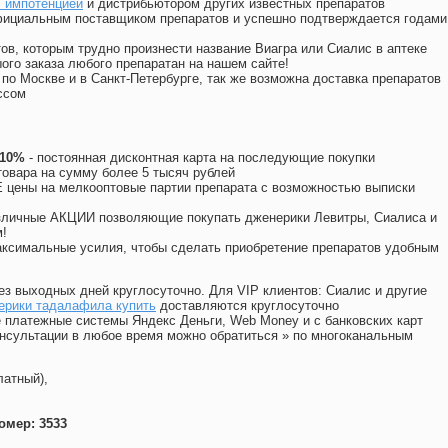
с импотенцией
и дистрибьютором других известных препаратов
официальным поставщиком препаратов и успешно подтверждается годами
ов, которым трудно произнести название Виагра или Сиалис в аптеке
ого заказа любого препаратан на нашем сайте!
 по Москве и в Санкт-Петербурге, так же возможна доставка препаратов
ссом
 10%
- постоянная дисконтная карта на последующие покупки
товара на сумму более 5 тысяч рублей
цены на мелкооптовые партии препарата с возможностью выписки
различные АКЦИИ позволяющие покупать дженерики Левитры, Сиалиса и
!
ксимальные усилия, чтобы сделать приобретение препаратов удобным
ез выходных дней круглосуточно. Для VIP клиентов: Сиалис и другие
ерики тадалафила купить
доставляются круглосуточно
 платежные системы Яндекс Деньги, Web Money и с банковских карт
консультации в любое время можно обратиться
»
по многоканальным
латный),
омер: 3533