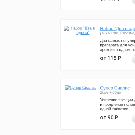
Набор "Два в од
(10x100мг, 10x20мг
Два самых популя
препарата для уси
эрекции в одном н
от 115
Р
Супер Сиалис
20мг + 60мг
Усиление эрекции 
и продление полов
одной таблетке.
от 90
Р