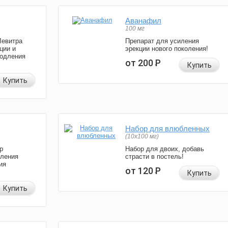
Аванафил
100 мг
Левитра
Препарат для усиления
ции и
эрекции нового поколения!
родления
от 200
Р
Купить
Купить
Набор для влюбленных
(10х100 мг)
р
Набор для двоих, добавь
иления
страсти в постель!
ия
от 120
Р
Купить
Купить