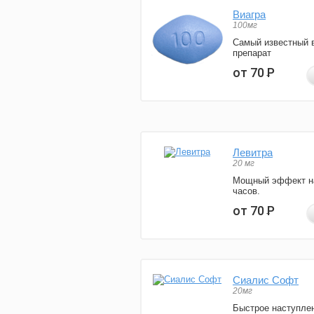
Виагра
100мг
Самый известный 
препарат
от 70
Р
Левитра
20 мг
Мощный эффект н
часов.
от 70
Р
Сиалис Софт
20мг
Быстрое наступле