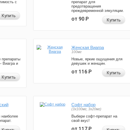
тимость с
препарат для
предотвращения
преждевременной эякуляции.
Купить
от 90
Р
Купить
Женская Виагра
100мг
 препараты
Новые, яркие ощущения для
— Виагра и
девушек и женщин.
от 116
Р
Купить
Купить
ский
Софт набор
(3x100мг, 3x20мг)
и наиболее
Выбери софт-препарат на
парат.
свой вкус!
от 117
Р