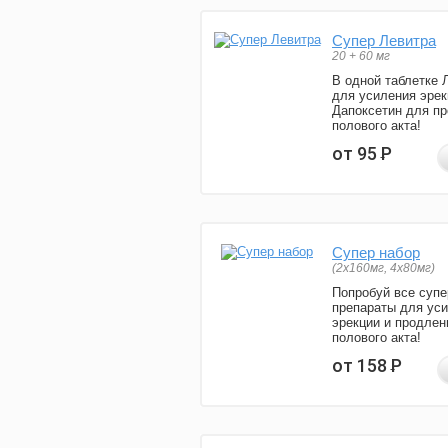
Супер Левитра
20 + 60 мг
В одной таблетке 
для усиления эрек
Дапоксетин для п
полового акта!
от 95
Р
Супер набор
(2х160мг, 4х80мг)
Попробуй все супе
препараты для ус
эрекции и продлен
полового акта!
от 158
Р