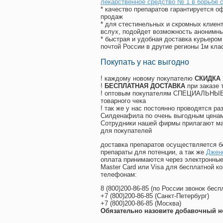
лекарственное средство № 1 в борьбе 
* качество препаратов гарантируется 
продаж
* для стестинельных и скромных клиент
вслух, подойдет возможность анонимны
* быстрая и удобная доставка курьером
почтой России в другие регионы 1м кла
Покупать у нас выгодно
! каждому новому покупателю
СКИДКА
!
БЕСПЛАТНАЯ ДОСТАВКА
при заказе 
! оптовым покупателям СПЕЦИАЛЬНЫЕ 
товарного чека
! так же у нас постоянно проводятся 
Силденафила по очень выгодным ценам
Cотрудники нашей фирмы прилагают ма
для покупателей
доставка препаратов осуществляется б
препараты для потенции, а так же
Джен
оплата принимаются через электронные
Master Card или Visa для бесплатной 
телефонам:
8
(800
)200-86-85
(
по России звонок бесп
+7
(800
)200-86-85
(
Санкт-Петербург)
+7
(800
)200-86-85
(
Москва)
Обязательно назовите добавочный н