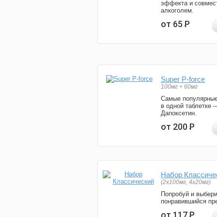
эффекта и совмес
алкоголем.
от 65
Р
Super P-force
100мг + 60мг
Самые популярные
в одной таблетке 
Дапоксетин.
от 200
Р
Набор Классиче
(2x100мг, 4x20мг)
Попробуй и выбер
понравившийся пре
от 117
Р