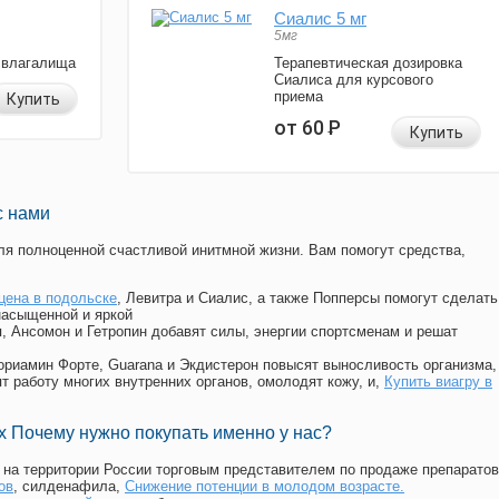
Сиалис 5 мг
5мг
 влагалища
Терапевтическая дозировка
Сиалиса для курсового
приема
Купить
от 60
Р
Купить
с нами
я полноценной счастливой инитмной жизни. Вам помогут средства,
цена в подольске
, Левитра и Сиалис, а также Попперсы помогут сделать
насыщенной и яркой
п, Ансомон и Гетропин добавят силы, энергии спортсменам и решат
, Мориамин Форте, Guarana и Экдистерон повысят выносливость организма,
т работу многих внутренних органов, омолодят кожу, и,
Купить виагру в
 Почему нужно покупать именно у нас?
на территории России торговым представителем по продаже препаратов
ов
, силденафила
,
Снижение потенции в молодом возрасте.