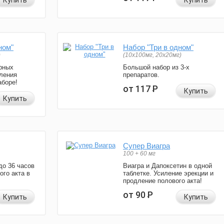
Купить
Купить
ном"
Набор "Три в одном"
)
(10x100мг, 20x20мг)
рных
Большой набор из 3-х
ления
препаратов.
аборе!
от 117
Р
Купить
Купить
Супер Виагра
100 + 60 мг
до 36 часов
Виагра и Дапоксетин в одной
ого акта в
таблетке. Усиление эрекции и
продление полового акта!
от 90
Р
Купить
Купить