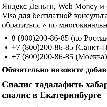
Яндекс Деньги, Web Money и с
Visa для бесплатной консуль
обратиться
»
по многоканаль
8
(800
)200-86-85
(
по Росси
+7
(800
)200-86-85
(
Санкт-П
+7
(800
)200-86-85
(
Москва)
Обязательно назовите доба
Сиалис тадалафить хаба
сиалис в Екатеринбурге