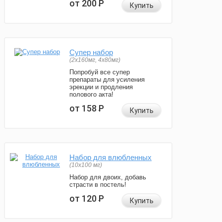
от 200
Р
Купить
Супер набор
(2х160мг, 4х80мг)
Попробуй все супер
препараты для усиления
эрекции и продления
полового акта!
от 158
Р
Купить
Набор для влюбленных
(10х100 мг)
Набор для двоих, добавь
страсти в постель!
от 120
Р
Купить