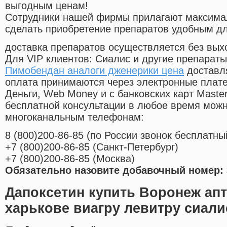
выгодным ценам!
Cотрудники нашей фирмы прилагают максима
сделать приобретение препаратов удобным д
доставка препаратов осуществляется без вых
Для VIP клиентов: Сиалис и другие препараты
Пимобендан аналоги дженерики цена
доставля
оплата принимаются через электронные плат
Деньги, Web Money и с банковских карт Master
бесплатной консультации в любое время мож
многоканальным телефонам:
8
(800
)200-86-85
(
по России звонок бесплатны
+7
(800
)200-86-85
(
Санкт-Петербург)
+7
(800
)200-86-85
(
Москва)
Обязательно назовите добавочный номер: 
Дапоксетин купить Воронеж апт
харькове виагру левитру сиали