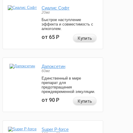
Сиалис Софт
20мг
Быстрое наступление
эффекта и совместимость с
алкоголем.
от 65
Р
Купить
Дапоксетин
60мг
Единственный в мире
препарат для
предотвращения
преждевременной эякуляции.
от 90
Р
Купить
Super P-force