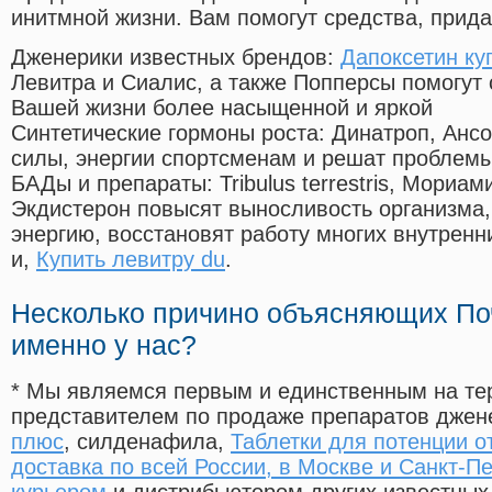
инитмной жизни. Вам помогут средства, прид
Дженерики известных брендов:
Дапоксетин ку
Левитра и Сиалис, а также Попперсы помогут
Вашей жизни более насыщенной и яркой
Синтетические гормоны роста
: Динатроп, Анс
силы, энергии спортсменам и решат проблем
БАДы и препараты:
Tribulus terrestris, Мориа
Экдистерон повысят выносливость организма,
энергию, восстановят работу многих внутренн
и,
Купить левитру du
.
Несколько причино объясняющих По
именно у нас?
* Мы являемся первым и единственным на те
представителем по продаже препаратов дже
плюс
, силденафила
,
Таблетки для потенции о
доставка по всей России, в Москве и Санкт-П