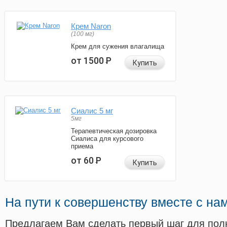
Крем Naron
(100 мг)
Крем для сужения влагалища
от 1500
Р
Купить
Сиалис 5 мг
5мг
Терапевтическая дозировка
Сиалиса для курсового
приема
от 60
Р
Купить
На пути к совершенству вместе с на
Предлагаем Вам сделать первый шаг для пол