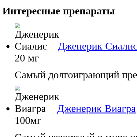
Интересные препараты
Дженерик Сиали
20 мг
Самый долгоиграющий преп
Дженерик Виагра
100мг
Самый известный в мире п