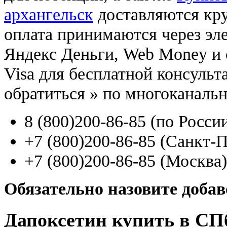
архангельск
доставляются кр
оплата принимаются через э
Яндекс Деньги, Web Money и с
Visa для бесплатной консуль
обратиться
»
по многоканаль
8
(800
)200-86-85
(
по Росси
+7
(800
)200-86-85
(
Санкт-П
+7
(800
)200-86-85
(
Москва)
Обязательно назовите доба
Дапоксетин купить в СП