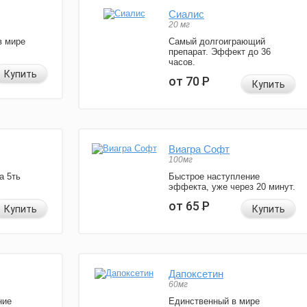
Сиалис
20 мг
в мире
Самый долгоиграющий
препарат. Эффект до 36
часов.
Купить
от 70
Р
Купить
Виагра Софт
100мг
а 5ть
Быстрое наступление
эффекта, уже через 20 минут.
от 65
Р
Купить
Купить
Дапоксетин
60мг
ние
Единственный в мире