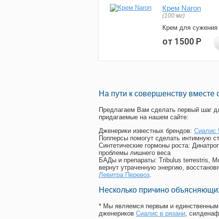
Крем Naron
(100 мг)
Крем для сужения
от 1500
Р
На пути к совершенству вместе 
Предлагаем Вам сделать первый шаг дл
придагаемые на нашем сайте:
Дженерики известных брендов:
Сиалис 
Попперсы помогут сделать интимную с
Синтетические гормоны роста
: Динатро
проблемы лишнего веса
БАДы и препараты:
Tribulus terrestris
вернут утраченную энергию, восстановя
Левитра Перевоз
.
Несколько причино объясняющих
* Мы являемся первым и единственным 
дженериков
Сиалис в рязани
, силдена