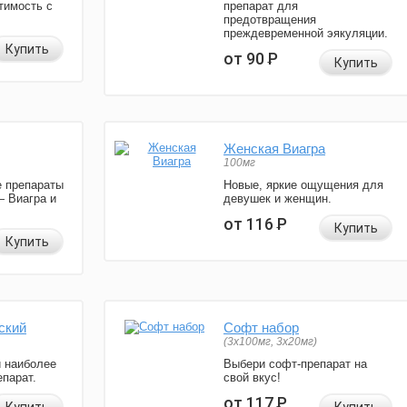
тимость с
препарат для
предотвращения
преждевременной эякуляции.
Купить
от 90
Р
Купить
Женская Виагра
100мг
 препараты
Новые, яркие ощущения для
— Виагра и
девушек и женщин.
от 116
Р
Купить
Купить
ский
Софт набор
(3x100мг, 3x20мг)
и наиболее
Выбери софт-препарат на
парат.
свой вкус!
от 117
Р