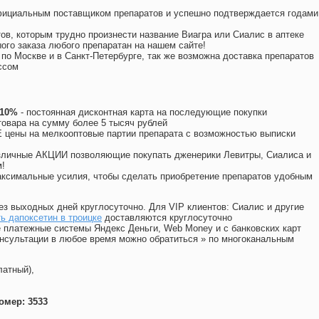
официальным поставщиком препаратов и успешно подтверждается годами
ов, которым трудно произнести название Виагра или Сиалис в аптеке
ого заказа любого препаратан на нашем сайте!
 по Москве и в Санкт-Петербурге, так же возможна доставка препаратов
ссом
 10%
- постоянная дисконтная карта на последующие покупки
товара на сумму более 5 тысяч рублей
цены на мелкооптовые партии препарата с возможностью выписки
различные АКЦИИ позволяющие покупать дженерики Левитры, Сиалиса и
!
ксимальные усилия, чтобы сделать приобретение препаратов удобным
ез выходных дней круглосуточно. Для VIP клиентов: Сиалис и другие
ь дапоксетин в троицке
доставляются круглосуточно
 платежные системы Яндекс Деньги, Web Money и с банковских карт
консультации в любое время можно обратиться
»
по многоканальным
латный),
омер: 3533