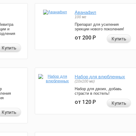
Аванафил
100 мг
Левитра
Препарат для усиления
ции и
эрекции нового поколения!
родления
от 200
Р
Купить
Купить
Набор для влюбленных
(10х100 мг)
р
Набор для двоих, добавь
иления
страсти в постель!
ия
от 120
Р
Купить
Купить