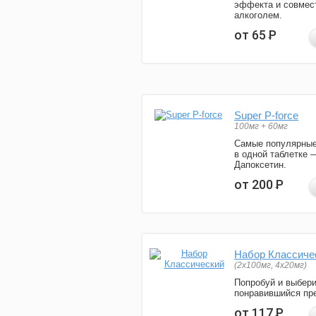
эффекта и совмес
алкоголем.
от 65
Р
Super P-force
100мг + 60мг
Самые популярные
в одной таблетке 
Дапоксетин.
от 200
Р
Набор Классиче
(2x100мг, 4x20мг)
Попробуй и выбер
понравившийся пре
от 117
Р