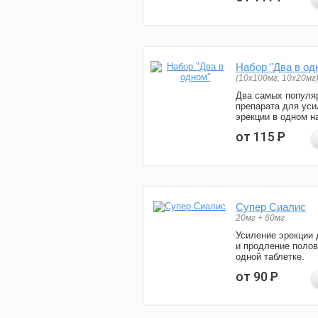
Набор "Два в од
(10x100мг, 10x20мг
Два самых популя
препарата для уси
эрекции в одном н
от 115
Р
Супер Сиалис
20мг + 60мг
Усиление эрекции 
и продление полов
одной таблетке.
от 90
Р