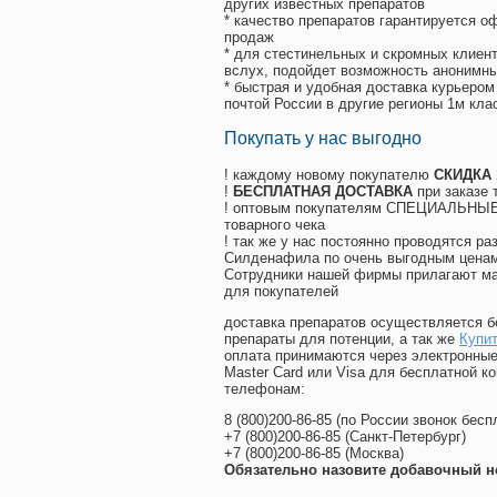
других известных препаратов
* качество препаратов гарантируется 
продаж
* для стестинельных и скромных клиент
вслух, подойдет возможность анонимны
* быстрая и удобная доставка курьером
почтой России в другие регионы 1м кла
Покупать у нас выгодно
! каждому новому покупателю
СКИДКА
!
БЕСПЛАТНАЯ ДОСТАВКА
при заказе 
! оптовым покупателям СПЕЦИАЛЬНЫЕ 
товарного чека
! так же у нас постоянно проводятся 
Силденафила по очень выгодным ценам
Cотрудники нашей фирмы прилагают ма
для покупателей
доставка препаратов осуществляется б
препараты для потенции, а так же
Купит
оплата принимаются через электронные
Master Card или Visa для бесплатной 
телефонам:
8
(800
)200-86-85
(
по России звонок бесп
+7
(800
)200-86-85
(
Санкт-Петербург)
+7
(800
)200-86-85
(
Москва)
Обязательно назовите добавочный н