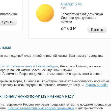
Сиалис 5 мг
5мг
 влагалища
Терапевтическая дозировка
Сиалиса для курсового
приема
Купить
от 60
Р
Купить
с нами
я полноценной счастливой инитмной жизни. Вам помогут средства,
5 мг 28 таблеток цена в Екатеринбурге
, Левитра и Сиалис, а также
торону Вашей жизни более насыщенной и яркой
п, Ансомон и Гетропин добавят силы, энергии спортсменам и решат
, Мориамин Форте, Guarana и Экдистерон повысят выносливость организма,
т работу многих внутренних органов, омолодят кожу, и,
Купить онлайн
 Почему нужно покупать именно у нас?
на территории России торговым представителем по продаже препаратов
фила
,
Сиалис тадалафил 5 мг способ применения
и дистрибьютором