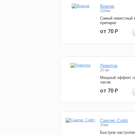
Виагра
100мг
Самый известный 
препарат
от 70
Р
Левитра
20 мг
Мощный эффект н
часов.
от 70
Р
Сиалис Софт
20мг
Быстрое наступле