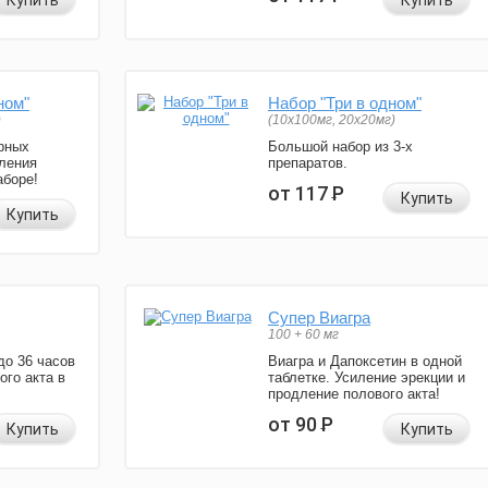
Купить
Купить
ном"
Набор "Три в одном"
)
(10x100мг, 20x20мг)
рных
Большой набор из 3-х
ления
препаратов.
аборе!
от 117
Р
Купить
Купить
Супер Виагра
100 + 60 мг
до 36 часов
Виагра и Дапоксетин в одной
ого акта в
таблетке. Усиление эрекции и
продление полового акта!
от 90
Р
Купить
Купить