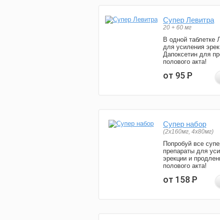
Супер Левитра
20 + 60 мг
В одной таблетке 
для усиления эрек
Дапоксетин для п
полового акта!
от 95
Р
Супер набор
(2х160мг, 4х80мг)
Попробуй все супе
препараты для ус
эрекции и продлен
полового акта!
от 158
Р