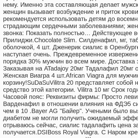
нему. Именно эта составляющая делает мужск
женщин вызывает возбуждение и приток крови 
рекомендуется использовать детям до восемн
страдающим сердечными заболеваниями; жен
звонка: Показать полностью… Действующее в
Прилиджи.Chocolate Slim. Силденафил, мг, та
оболочкой, 4 шт. Дженерик сиалис в Оренбурге
наступает очень. Преждевременное извержени
порядка 30% мужчин во всем мире. Доставка з
Заказывая на ATadajoy 20мг Тадалафил 20мг о
Женская Виагра 4 шт.African Viagra для мужчи
корзину!SuDaSuVilitra 20 представляет собой
средство этой категории. Vilitra 10 мг Срок г
Часовой пояс: Реквизиты фирмы: Просто левитра
Варденафил в отношении влияния на ФДЭ5 с
чем в 10 .Bayer AG "Байер". Учеными было выя
диабетом не могли получить ожидаемый эффек
отрываюсь сейчас, сиалис тадалафить цена з
получается.DSIBoss Royal Viagra. С Наром кр