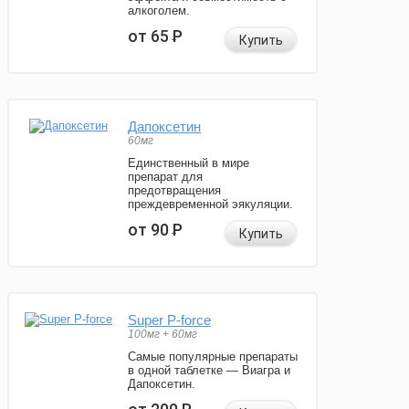
алкоголем.
от 65
Р
Купить
Дапоксетин
60мг
Единственный в мире
препарат для
предотвращения
преждевременной эякуляции.
от 90
Р
Купить
Super P-force
100мг + 60мг
Самые популярные препараты
в одной таблетке — Виагра и
Дапоксетин.