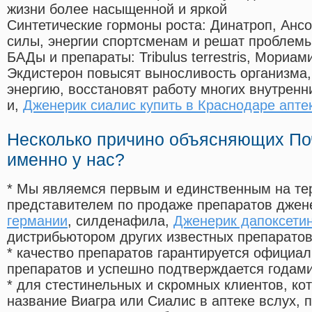
жизни более насыщенной и яркой
Синтетические гормоны роста
: Динатроп, Анс
силы, энергии спортсменам и решат проблем
БАДы и препараты:
Tribulus terrestris, Мориа
Экдистерон повысят выносливость организма,
энергию, восстановят работу многих внутренн
и,
Дженерик сиалис купить в Краснодаре апте
Несколько причино объясняющих По
именно у нас?
* Мы являемся первым и единственным на те
представителем по продаже препаратов дже
германии
, силденафила
,
Дженерик дапоксетин
дистрибьютором других известных препарато
* качество препаратов гарантируется офици
препаратов и успешно подтверждается годам
* для стестинельных и скромных клиентов, ко
название Виагра или Сиалис в аптеке вслух, 