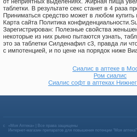
от неприятных выделениях. Жирная пища уве
таблетки. В результате секс станет в 4 раза 
Приниматься средство может в любом купить в
Карта сайта Политика конфиденциальности.Su
Зарегистрирован: Полезные свойства женьше
некоторые из них рьяно пытаются узнать, таб
это за таблетки Силденафил с3, правда ли чт
с импотенцией, и по цене на порядок ниже Ви
Сиалис в аптеке в Мо
Ром сиалис
Сиалис софт в аптеках Нижне
«Моя Аптека» | Все права защищены
Интернет-магазин препаратов для повышения потенции “Моя аптека”