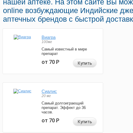
нашей аптеке. На этом сайте Вы мо
online возбуждающие Индийские дж
аптечных брендов с быстрой доставк
Виагра
100мг
Самый известный в мире
препарат
от 70
Р
Купить
Сиалис
20 мг
Самый долгоиграющий
препарат. Эффект до 36
часов.
от 70
Р
Купить