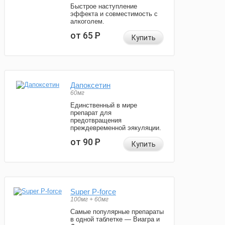
Быстрое наступление
эффекта и совместимость с
алкоголем.
от 65
Р
Купить
Дапоксетин
60мг
Единственный в мире
препарат для
предотвращения
преждевременной эякуляции.
от 90
Р
Купить
Super P-force
100мг + 60мг
Самые популярные препараты
в одной таблетке — Виагра и