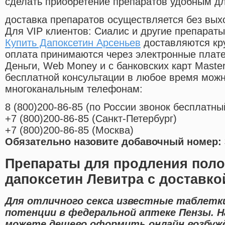
сделать приобретение препаратов удобным д
доставка препаратов осуществляется без вых
Для VIP клиентов: Сиалис и другие препараты
Купить Дапоксетин Арсеньев
доставляются кр
оплата принимаются через электронные плат
Деньги, Web Money и с банковских карт Master
бесплатной консультации в любое время мож
многоканальным телефонам:
8
(800
)200-86-85
(
по России звонок бесплатны
+7
(800
)200-86-85
(
Санкт-Петербург)
+7
(800
)200-86-85
(
Москва)
Обязательно назовите добавочный номер: 
Препараты для продления поло
дапоксетин Левитра с доставко
Для отличного секса известные таблетк
потенции в федеральной аптеке Пензы. 
можете дешево оформить онлайн возбу