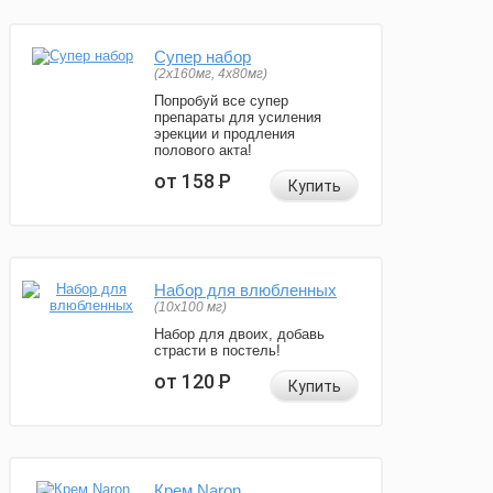
Супер набор
(2х160мг, 4х80мг)
Попробуй все супер
препараты для усиления
эрекции и продления
полового акта!
от 158
Р
Купить
Набор для влюбленных
(10х100 мг)
Набор для двоих, добавь
страсти в постель!
от 120
Р
Купить
Крем Naron