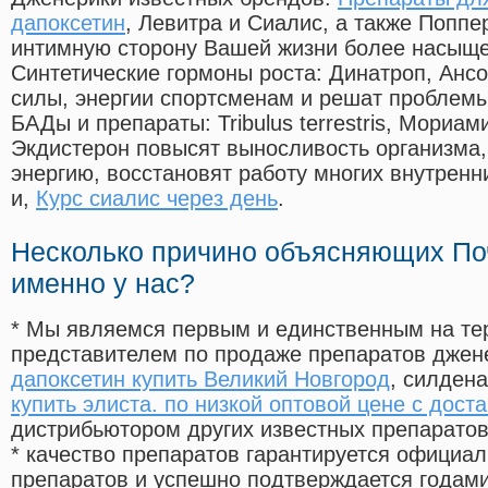
дапоксетин
, Левитра и Сиалис, а также Поппе
интимную сторону Вашей жизни более насыще
Синтетические гормоны роста
: Динатроп, Анс
силы, энергии спортсменам и решат проблем
БАДы и препараты:
Tribulus terrestris, Мориа
Экдистерон повысят выносливость организма,
энергию, восстановят работу многих внутренн
и,
Курс сиалис через день
.
Несколько причино объясняющих По
именно у нас?
* Мы являемся первым и единственным на те
представителем по продаже препаратов дже
дапоксетин купить Великий Новгород
, силден
купить элиста. по низкой оптовой цене с дост
дистрибьютором других известных препарато
* качество препаратов гарантируется офици
препаратов и успешно подтверждается годам