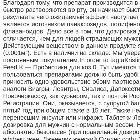
Благодаря тому, что препарат производится в
быстро растворяются во рту, он начинает быст
результате чего ожидаемый эффект наступает
является источником панаксозидов, полифен
флаваноидов. Дело все в том, что дозировка 
отличается, чем для людей страдающих мужс
Действующим веществом в данном продукте 
(0.001мг). Есть в наличии на складе: Мы уве
постоянным покупателем.In order to tag aKrist
Feed K — Пробиотики для коз 0. Тут имеются т
пользоваться препаратами должно быть удобн
приносить одно удовольствие обоим партнер
аналоги Виагры, Левитры, Сиалиса, Дапоксети
Новочеркасску, как курьером, так и почтой Рос
Регистрация: Они, оказывается, с супругой б
пятый год при общем стаже в 15 лет. Также н
перенесшим инсульт или инфаркт. Таблетки Ле
дозировка для мужчин с нормальным весом. Н
абсолютно безопасен (при правильной дозиров
эффективен. Дженерик женский Сиалис софт 10 