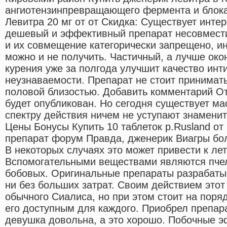
ангиотензинпревращающего фермента и блока
Левитра 20 мг от от Скидка: Существует инте
дешевый и эффективный препарат несовмест
и их совмещение категорически запрещено, и
можно и не получить. Частичный, а лучше око
курения уже за полгода улучшит качество ин
неузнаваемости. Препарат не стоит принимат
половой близостью. Добавить комментарий От
будет опубликован. Но сегодня существует ма
спектру действия ничем не уступают знаменит
Цены Бонусы Купить 10 таблеток р.Rusland от
препарат форум Правда, дженерик Виагры бол
В некоторых случаях это может привести к ле
Вспомогательными веществами являются пче
бобовых. Оригинальные препараты разрабаты
ни без больших затрат. Своим действием этот
обычного Сиалиса, но при этом стоит на поря
его доступным для каждого. Приобрел препара
девушка довольна, а это хорошо. Побочные 