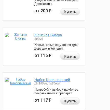
в одной таблетке — Виагра и
Дапоксетин.
от 200
Р
Купить
Женская Виагра
100мг
Новые, яркие ощущения для
девушек и женщин.
от 116
Р
Купить
Набор Классический
(2x100мг, 4x20мг)
Попробуй и выбери наиболее
понравившийся препарат.
от 117
Р
Купить