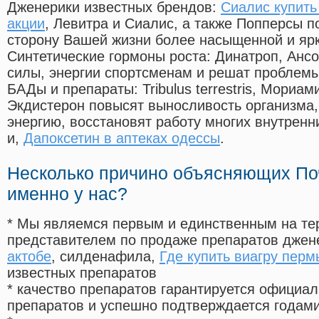
Дженерики известных брендов:
Сиалис купить
акции
, Левитра и Сиалис, а также Попперсы 
сторону Вашей жизни более насыщенной и яр
Синтетические гормоны роста
: Динатроп, Анс
силы, энергии спортсменам и решат проблем
БАДы и препараты:
Tribulus terrestris, Мориа
Экдистерон повысят выносливость организма,
энергию, восстановят работу многих внутренн
и,
Дапоксетин в аптеках одессы
.
Несколько причино объясняющих По
именно у нас?
* Мы являемся первым и единственным на те
представителем по продаже препаратов дже
актобе
, силденафила
,
Где купить виагру перм
известных препаратов
* качество препаратов гарантируется офици
препаратов и успешно подтверждается годам