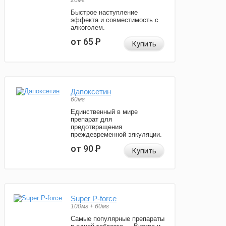
20мг
Быстрое наступление
эффекта и совместимость с
алкоголем.
от 65
Р
Купить
Дапоксетин
60мг
Единственный в мире
препарат для
предотвращения
преждевременной эякуляции.
от 90
Р
Купить
Super P-force
100мг + 60мг
Самые популярные препараты