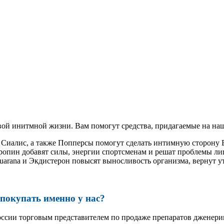
ой инитмной жизни. Вам помогут средства, придагаемые на наш
и Сиалис, а также Попперсы помогут сделать интимную сторону
ропин добавят силы, энергии спортсменам и решат проблемы ли
, Guarana и Экдистерон повысят выносливость организма, вернут
окупать именно у нас?
оссии торговым представителем по продаже препаратов дженер