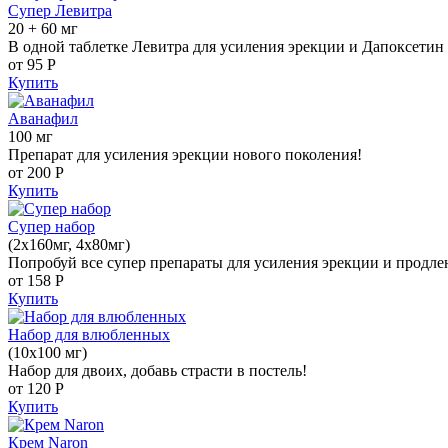
Супер Левитра
20 + 60 мг
В одной таблетке Левитра для усиления эрекции и Дапоксетин 
от 95
Р
Купить
Аванафил
100 мг
Препарат для усиления эрекции нового поколения!
от 200
Р
Купить
Супер набор
(2х160мг, 4х80мг)
Попробуй все супер препараты для усиления эрекции и продле
от 158
Р
Купить
Набор для влюбленных
(10х100 мг)
Набор для двоих, добавь страсти в постель!
от 120
Р
Купить
Крем Naron