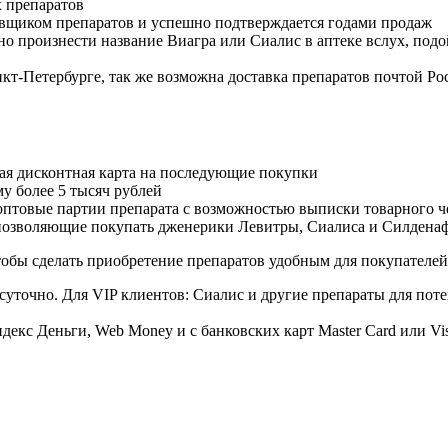
 препаратов
авщиком препаратов и успешно подтверждается годами продаж
но произнести название Виагра или Сиалис в аптеке вслух, под
нкт-Петербурге, так же возможна доставка препаратов почтой Ро
ая дисконтная карта на последующие покупки
му более 5 тысяч рублей
овые партии препарата с возможностью выписки товарного ч
 позволяющие покупать дженерики Левитры, Сиалиса и Силдена
обы сделать приобретение препаратов удобным для покупателей
суточно. Для VIP клиентов: Сиалис и другие препараты для поте
екс Деньги, Web Money и с банковских карт Master Card или Vi