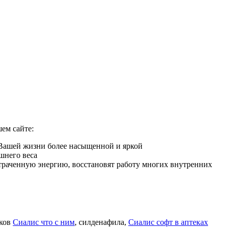
ем сайте:
 Вашей жизни более насыщенной и яркой
шнего веса
 утраченную энергию, восстановят работу многих внутренних
иков
Сиалис что с ним
, силденафила
,
Сиалис софт в аптеках