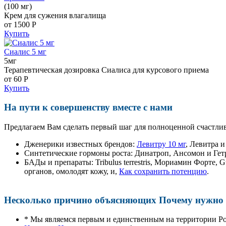
(100 мг)
Крем для сужения влагалища
от 1500
Р
Купить
Сиалис 5 мг
5мг
Терапевтическая дозировка Сиалиса для курсового приема
от 60
Р
Купить
На пути к совершенству вместе с нами
Предлагаем Вам сделать первый шаг для полноценной счастлив
Дженерики известных брендов:
Левитру 10 мг
, Левитра 
Синтетические гормоны роста
: Динатроп, Ансомон и Гет
БАДы и препараты:
Tribulus terrestris, Мориамин Форте
органов, омолодят кожу, и,
Как сохранить потенцию
.
Несколько причино объясняющих Почему нужно п
* Мы являемся первым и единственным на территории Р