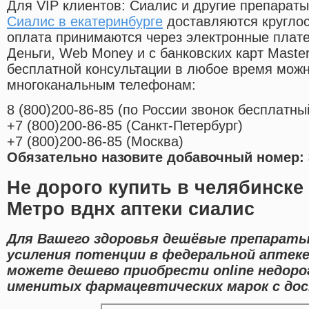
Для VIP клиентов: Сиалис и другие препараты
Сиалис в екатеринбурге
доставляются кругло
оплата принимаются через электронные плат
Деньги, Web Money и с банковских карт Master
бесплатной консультации в любое время мож
многоканальным телефонам:
8
(800
)200-86-85
(
по России звонок бесплатны
+7
(800
)200-86-85
(
Санкт-Петербург)
+7
(800
)200-86-85
(
Москва)
Обязательно назовите добавочный номер: 
Не дорого купить в челябинске
Метро вднх аптеки сиалис
Для Вашего здоровья дешёвые препарат
усиления потенции в федеральной аптеке
можете дешево приобрести online недор
именитых фармацевтических марок с дос