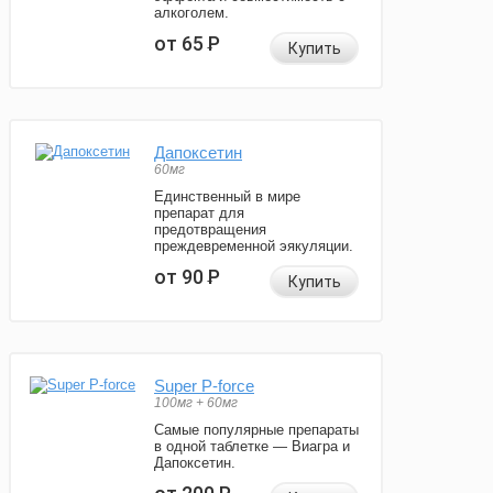
алкоголем.
от 65
Р
Купить
Дапоксетин
60мг
Единственный в мире
препарат для
предотвращения
преждевременной эякуляции.
от 90
Р
Купить
Super P-force
100мг + 60мг
Самые популярные препараты
в одной таблетке — Виагра и
Дапоксетин.