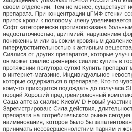
своем отделении. Тем не менее, существует 
препарата. При концентрации цГМФ стенки со
приток крови к половому члену увеличивается
Софт категорически противопоказана больным
недостаточностью, аритмией, нарушением фо
пониженным или высоким кровяным давлением
гиперчувствительностью к активным веществ
Сиалиса от других препаратов, которые улучш
он может сиалис дженерик сиалис купить в го
протяжении полутора суток! Купить препарат 
в интернет-магазине. Индивидуальное невосп
которые содержаться в препарате. Кто-то чувст
кому-то приходится подождать до получаса.Stim
порций Хороший предтренировочный комплекс
Саша аптека сиалис КиевW D Новый участник
Зарегистрирован: Сила действия, длительност
препарата на потребительском рынке сегодня 
наименования, которое было бы запатентован
принимать несовершеннолетним парням и же