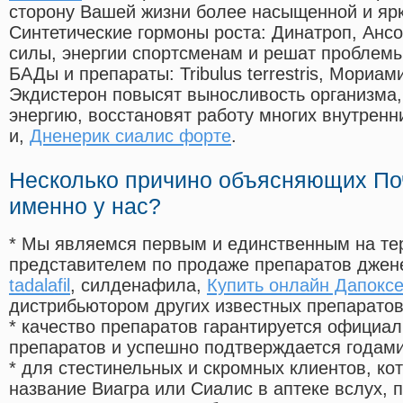
сторону Вашей жизни более насыщенной и яр
Синтетические гормоны роста
: Динатроп, Анс
силы, энергии спортсменам и решат проблем
БАДы и препараты:
Tribulus terrestris, Мориа
Экдистерон повысят выносливость организма,
энергию, восстановят работу многих внутренн
и,
Дненерик сиалис форте
.
Несколько причино объясняющих По
именно у нас?
* Мы являемся первым и единственным на те
представителем по продаже препаратов дже
tadalafil
, силденафила
,
Купить онлайн Дапоксе
дистрибьютором других известных препарато
* качество препаратов гарантируется офици
препаратов и успешно подтверждается годам
* для стестинельных и скромных клиентов, ко
название Виагра или Сиалис в аптеке вслух, 