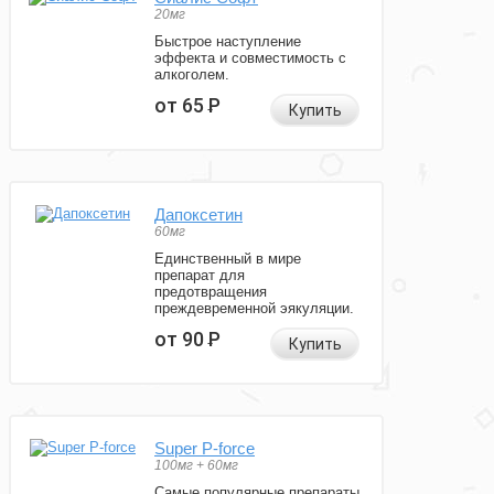
20мг
Быстрое наступление
эффекта и совместимость с
алкоголем.
от 65
Р
Купить
Дапоксетин
60мг
Единственный в мире
препарат для
предотвращения
преждевременной эякуляции.
от 90
Р
Купить
Super P-force
100мг + 60мг
Самые популярные препараты