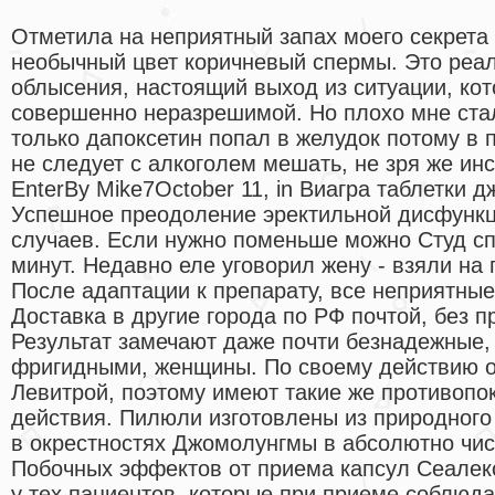
Отметила на неприятный запах моего секрета
необычный цвет коричневый спермы. Это реал
облысения, настоящий выход из ситуации, ко
совершенно неразрешимой. Но плохо мне стал
только дапоксетин попал в желудок потому в 
не следует с алкоголем мешать, не зря же инст
EnterBy Mike7October 11, in Виагра таблетки 
Успешное преодоление эректильной дисфунк
случаев. Если нужно поменьше можно Студ с
минут. Недавно еле уговорил жену - взяли на 
После адаптации к препарату, все неприятны
Доставка в другие города по РФ почтой, без 
Результат замечают даже почти безнадежные,
фригидными, женщины. По своему действию о
Левитрой, поэтому имеют такие же противопо
действия. Пилюли изготовлены из природного
в окрестностях Джомолунгмы в абсолютно чис
Побочных эффектов от приема капсул Сеалек
у тех пациентов, которые при приеме соблюд