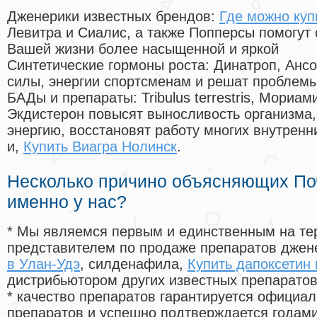
Дженерики известных брендов:
Где можно куп
Левитра и Сиалис, а также Попперсы помогут
Вашей жизни более насыщенной и яркой
Синтетические гормоны роста
: Динатроп, Анс
силы, энергии спортсменам и решат проблем
БАДы и препараты:
Tribulus terrestris, Мориа
Экдистерон повысят выносливость организма,
энергию, восстановят работу многих внутренн
и,
Купить Виагра Нолинск
.
Несколько причино объясняющих По
именно у нас?
* Мы являемся первым и единственным на те
представителем по продаже препаратов дже
в Улан-Удэ
, силденафила
,
Купить дапоксетин 
дистрибьютором других известных препарато
* качество препаратов гарантируется офици
препаратов и успешно подтверждается годам