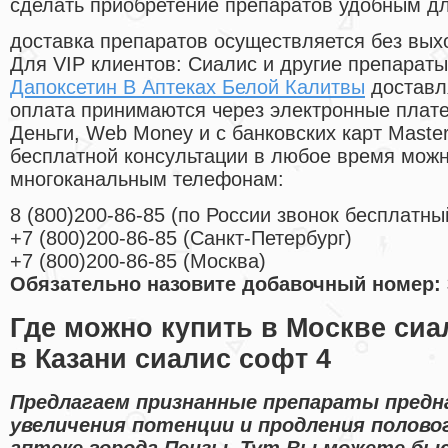
сделать приобретение препаратов удобным д
доставка препаратов осуществляется без вых
Для VIP клиентов: Сиалис и другие препараты
Дапоксетин В Аптеках Белой Калитвы
доставл
оплата принимаются через электронные плат
Деньги, Web Money и с банковских карт Master
бесплатной консультации в любое время мож
многоканальным телефонам:
8
(800
)200-86-85
(
по России звонок бесплатны
+7
(800
)200-86-85
(
Санкт-Петербург)
+7
(800
)200-86-85
(
Москва)
Обязательно назовите добавочный номер: 
Где можно купить в Москве сиа
в Казани сиалис софт 4
Предлагаем признанные препараты предн
увеличения потенции и продления полово
аптеке города Пензы. Тут Вы можете бы