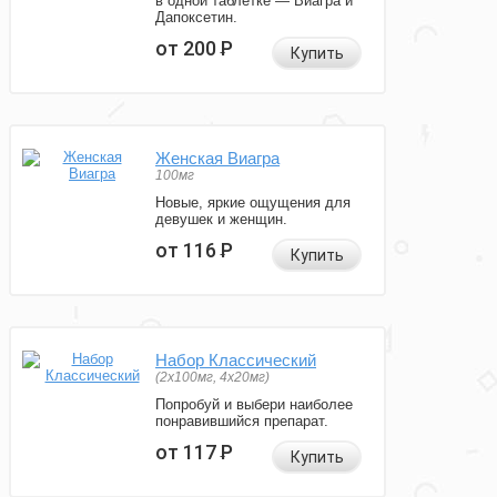
в одной таблетке — Виагра и
Дапоксетин.
от 200
Р
Купить
Женская Виагра
100мг
Новые, яркие ощущения для
девушек и женщин.
от 116
Р
Купить
Набор Классический
(2x100мг, 4x20мг)
Попробуй и выбери наиболее
понравившийся препарат.
от 117
Р
Купить