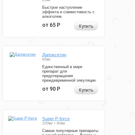
20мг
Быстрое наступление
эффекта и совместимость с
алкоголем.
от 65
Р
Купить
Дапоксетин
60мг
Единственный в мире
препарат для
предотвращения
преждевременной эякуляции.
от 90
Р
Купить
Super P-force
100мг + 60мг
Самые популярные препараты