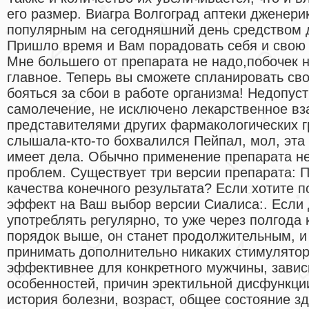
его размер. Виагра Волгоград аптеки дженер
популярным на сегодняшний день средством 
Пришло время и Вам порадовать себя и свою
Мне большего от препарата не надо,побочек н
главное. Теперь вы сможете спланировать св
бояться за сбои в работе организма! Недопус
самолечение, не исключено лекарственное вз
представителями других фармакологических гр
слышала-кто-то бохвалился Пейпал, мол, эта
имеет дела. Обычно применение препарата не
проблем. Существует три версии препарата: 
качества конечного результата? Если хотите 
эффект на Ваш выбор версии Сиалиса:. Если 
употреблять регулярно, то уже через полгода 
порядок выше, он станет продолжительным, и 
принимать дополнительно никаких стимулятор
эффективнее для конкретного мужчины, завис
особенностей, причин эректильной дисфункци
история болезни, возраст, общее состояние зд