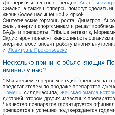
Дженерики известных брендов:
Аналоги виагр
Сиалис, а также Попперсы помогут сделать и
жизни более насыщенной и яркой
Синтетические гормоны роста
: Динатроп, Анс
силы, энергии спортсменам и решат проблем
БАДы и препараты:
Tribulus terrestris, Мориа
Экдистерон повысят выносливость организма,
энергию, восстановят работу многих внутренн
и,
Левитра в Прокопьевске
.
Несколько причино объясняющих По
именно у нас?
* Мы являемся первым и единственным на те
представителем по продаже препаратов дже
Тюмень
, силденафила
,
Женская виагра истор
дистрибьютором других известных препарато
* качество препаратов гарантируется офици
препаратов и успешно подтверждается годам