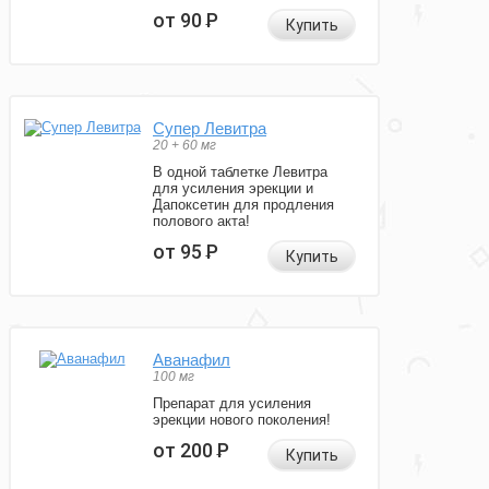
от 90
Р
Купить
Супер Левитра
20 + 60 мг
В одной таблетке Левитра
для усиления эрекции и
Дапоксетин для продления
полового акта!
от 95
Р
Купить
Аванафил
100 мг
Препарат для усиления
эрекции нового поколения!
от 200
Р
Купить