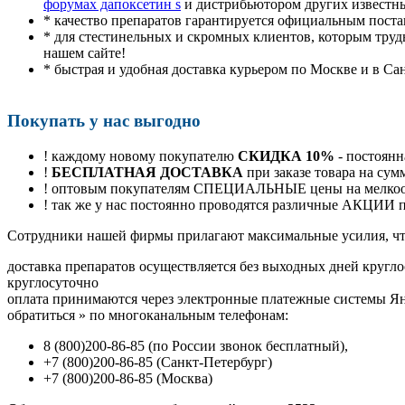
форумах дапоксетин s
и дистрибьютором других известн
* качество препаратов гарантируется официальным пост
* для стестинельных и скромных клиентов, которым труд
нашем сайте!
* быстрая и удобная доставка курьером по Москве и в Са
Покупать у нас выгодно
! каждому новому покупателю
СКИДКА 10%
- постоянн
!
БЕСПЛАТНАЯ ДОСТАВКА
при заказе товара на сум
! оптовым покупателям СПЕЦИАЛЬНЫЕ цены на мелкоопт
! так же у нас постоянно проводятся различные АКЦИИ
Cотрудники нашей фирмы прилагают максимальные усилия, чт
доставка препаратов осуществляется без выходных дней кругло
круглосуточно
оплата принимаются через электронные платежные системы Янд
обратиться
»
по многоканальным телефонам:
8
(800
)200-86-85
(
по России звонок бесплатный),
+7
(800
)200-86-85
(
Санкт-Петербург)
+7
(800
)200-86-85
(
Москва)