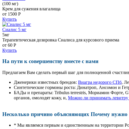
(100 мг)
Крем для сужения влагалища
от 1500
Р
Купить
Сиалис 5 мг
5мг
Терапевтическая дозировка Сиалиса для курсового приема
от 60
Р
Купить
На пути к совершенству вместе с нами
Предлагаем Вам сделать первый шаг для полноценной счастлив
Дженерики известных брендов:
Виагра недорого СПб
, Л
Синтетические гормоны роста
: Динатроп, Ансомон и Гет
БАДы и препараты:
Tribulus terrestris, Мориамин Форте
органов, омолодят кожу, и,
Можно ли принимать левитру 
Несколько причино объясняющих Почему нужно п
* Мы являемся первым и единственным на территории Р