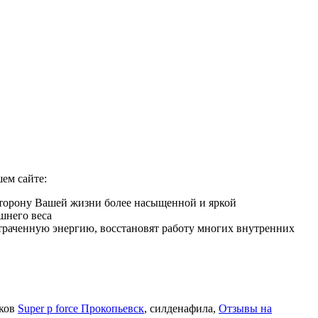
ем сайте:
сторону Вашей жизни более насыщенной и яркой
шнего веса
 утраченную энергию, восстановят работу многих внутренних
иков
Super p force Прокопьевск
, силденафила
,
Отзывы на