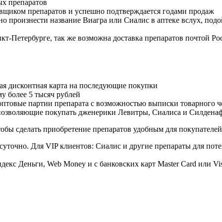
ых препаратов
авщиком препаратов и успешно подтверждается годами продаж
но произнести название Виагра или Сиалис в аптеке вслух, под
нкт-Петербурге, так же возможна доставка препаратов почтой Ро
ая дисконтная карта на последующие покупки
му более 5 тысяч рублей
овые партии препарата с возможностью выписки товарного ч
 позволяющие покупать дженерики Левитры, Сиалиса и Силдена
обы сделать приобретение препаратов удобным для покупателей
суточно. Для VIP клиентов: Сиалис и другие препараты для поте
екс Деньги, Web Money и с банковских карт Master Card или Vi