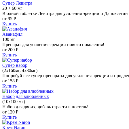
Супер Левитра
20 + 60 мг
В одной таблетке Левитра для усиления эрекции и Дапоксетин 
от 95
Р
Купить
Аванафил
100 мг
Препарат для усиления эрекции нового поколения!
от 200
Р
Купить
Супер набор
(2х160мг, 4х80мг)
Попробуй все супер препараты для усиления эрекции и продле
от 158
Р
Купить
Набор для влюбленных
(10х100 мг)
Набор для двоих, добавь страсти в постель!
от 120
Р
Купить
Крем Naron