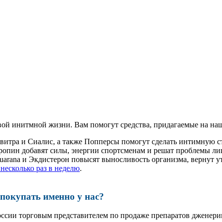
ой инитмной жизни. Вам помогут средства, придагаемые на наш
евитра и Сиалис, а также Попперсы помогут сделать интимную 
ропин добавят силы, энергии спортсменам и решат проблемы ли
, Guarana и Экдистерон повысят выносливость организма, вернут
несколько раз в неделю
.
окупать именно у нас?
оссии торговым представителем по продаже препаратов дженер