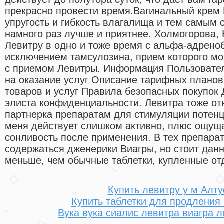
прекрасно провести время.Вагинальный крем 
упругость и гибкость влагалища и тем самым 
намного раз лучше и приятнее. Холмогорова,
Левитру в одно и тоже время с альфа-адрено
исключением тамсулозина, прием которого мо
с приемом Левитры. Информация Пользовате
на оказание услуг Описание тарифных плано
товаров и услуг Правила безопасных покупок 
элиста конфиденциальности. Левитра тоже от
партнерка препаратам для стимуляции потенц
меня действует слишком активно, плюс ощуща
сонливость после применения. В тех препарат
содержаться дженерики Виагры, но стоит дан
меньше, чем обычные таблетки, купленные от
Купить левитру у м Алт
Купить таблетки для продления 
Вука вука сиалис левитра виагра 