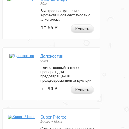
20мг
Быстрое наступление
эффекта и совместимость с
алкоголем.
от 65
Р
Купить
Дапоксетин
60мг
Единственный в мире
препарат для
предотвращения
преждевременной эякуляции.
от 90
Р
Купить
Super P-force
100мг + 60мг
Самые популярные препараты