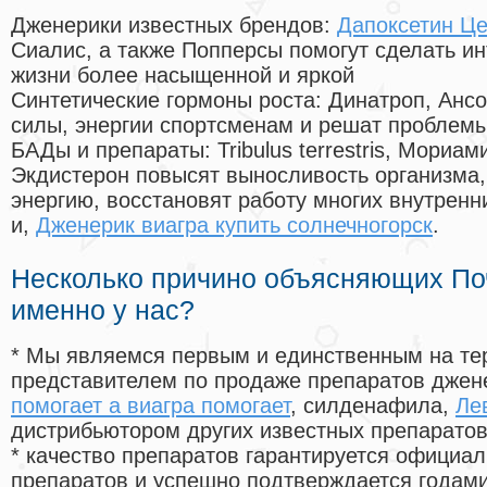
Дженерики известных брендов:
Дапоксетин Це
Сиалис, а также Попперсы помогут сделать и
жизни более насыщенной и яркой
Синтетические гормоны роста
: Динатроп, Анс
силы, энергии спортсменам и решат проблем
БАДы и препараты:
Tribulus terrestris, Мориа
Экдистерон повысят выносливость организма,
энергию, восстановят работу многих внутренн
и,
Дженерик виагра купить солнечногорск
.
Несколько причино объясняющих По
именно у нас?
* Мы являемся первым и единственным на те
представителем по продаже препаратов дже
помогает а виагра помогает
, силденафила
,
Ле
дистрибьютором других известных препарато
* качество препаратов гарантируется офици
препаратов и успешно подтверждается годам