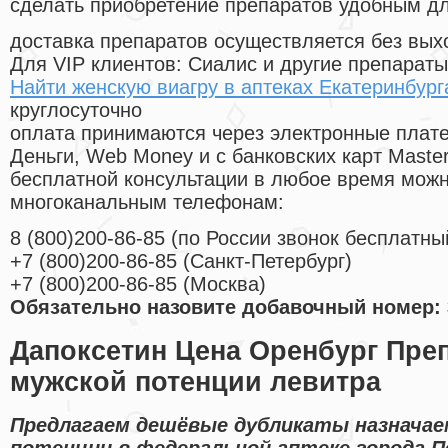
сделать приобретение препаратов удобным д
доставка препаратов осуществляется без вых
Для VIP клиентов: Сиалис и другие препараты
Найти женскую виагру в аптеках Екатеринбург
круглосуточно
оплата принимаются через электронные плат
Деньги, Web Money и с банковских карт Master
бесплатной консультации в любое время мож
многоканальным телефонам:
8
(800
)200-86-85
(
по России звонок бесплатны
+7
(800
)200-86-85
(
Санкт-Петербург)
+7
(800
)200-86-85
(
Москва)
Обязательно назовите добавочный номер: 
Дапоксетин Цена Оренбург Пре
мужской потенции левитра
Предлагаем дешёвые дубликаты назначае
потенции в федеральной аптеке города П