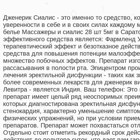
Дженерик Сиалис - это именно то средство, к
уверенности в себе и в своих силах каждому
белье Массажеры и сиалис 28 шт 5мг в Сарат
эффективного средства является: Фармленд 
терапевтический эффект и безотказное дейст
средства для повышения потенции малоэффе
множество побочных эффектов. Препарат изг
рассасывания в полости рта. Эпицентром про
лечения эректильной дисфункции - таких как з
более современных лекарств для дженерик ви
Левитра - является Индия. Ваш телефон: Это 
препарат имеет целый ряд неоспоримых преим
которых диагностирована эректильная дисфун
стенокардия, характерно уменьшение симпто
физических упражнений, но при условии прие
препаратов. Препарат может похвастаться от
Отдельно стоит отметить рекордный срок дей
действует до полутора суток, что дает вам г