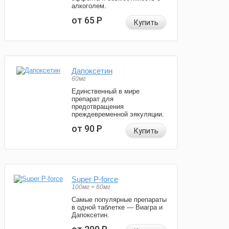
алкоголем.
от 65
Р
Купить
Дапоксетин
60мг
Единственный в мире
препарат для
предотвращения
преждевременной эякуляции.
от 90
Р
Купить
Super P-force
100мг + 60мг
Самые популярные препараты
в одной таблетке — Виагра и
Дапоксетин.