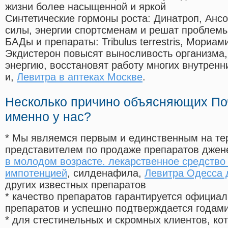
жизни более насыщенной и яркой
Синтетические гормоны роста
: Динатроп, Анс
силы, энергии спортсменам и решат проблем
БАДы и препараты:
Tribulus terrestris, Мориа
Экдистерон повысят выносливость организма,
энергию, восстановят работу многих внутренн
и,
Левитра в аптеках Москве
.
Несколько причино объясняющих По
именно у нас?
* Мы являемся первым и единственным на те
представителем по продаже препаратов дже
в молодом возрасте. лекарственное средство
импотенцией
, силденафила
,
Левитра Одесса 
других известных препаратов
* качество препаратов гарантируется офици
препаратов и успешно подтверждается годам
* для стестинельных и скромных клиентов, ко