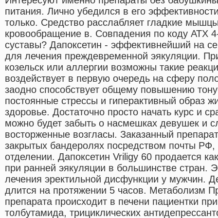
питания. Лично убедился в его эффективности
только. Средство расслабляет гладкие мышцы
кровообращение в. Совпадения по коду АТХ 4-
суставы? Дапоксетин - эффективнейший на с
для лечения преждевременной эякуляции. При
козельск или аллергии возможны такие реакци
воздействует в первую очередь на сферу пол
заодно способствует общему повышению тону
постоянные стрессы и гиперактивный образ ж
здоровье. Достаточно просто начать курс и сра
можно будет забыть о насмешках девушек и с
восторженные возгласы. Заказанный препарат
закрытых бандеролях посредством почты РФ,
отделении. Дапоксетин Vriligy 60 продается к
при ранней эякуляции в большинстве стран. 
лечения эректильной дисфункции у мужчин. Д
длится на протяжении 5 часов. Метаболизм П
препарата происходит в печени пациентки пр
толбутамида, трициклических антидепрессант