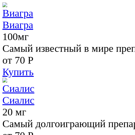
Виагра
100мг
Самый известный в мире пре
от 70
Р
Купить
Сиалис
20 мг
Самый долгоиграющий препара