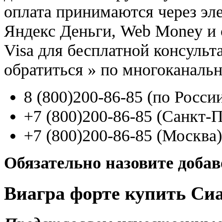
оплата принимаются через э
Яндекс Деньги, Web Money и с
Visa для бесплатной консуль
обратиться
»
по многоканаль
8
(800
)200-86-85
(
по Росси
+7
(800
)200-86-85
(
Санкт-П
+7
(800
)200-86-85
(
Москва)
Обязательно назовите доба
Виагра форте купить Си