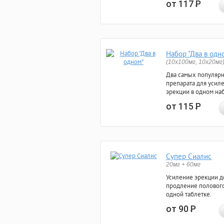
от 117
Р
Набор "Два в одн
(10x100мг, 10x20мг
Два самых популяр
препарата для усил
эрекции в одном на
от 115
Р
Супер Сиалис
20мг + 60мг
Усиление эрекции до
продление полового
одной таблетке.
от 90
Р