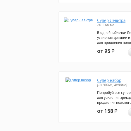
Супер Левитра
20 + 60 мг
В одной таблетке Л
усиления эрекции и
для продления поло
от 95
Р
Супер набор
(2х160мг, 4х80мг)
Попробуй все супер
для усиления эрекц
продления полового
от 158
Р