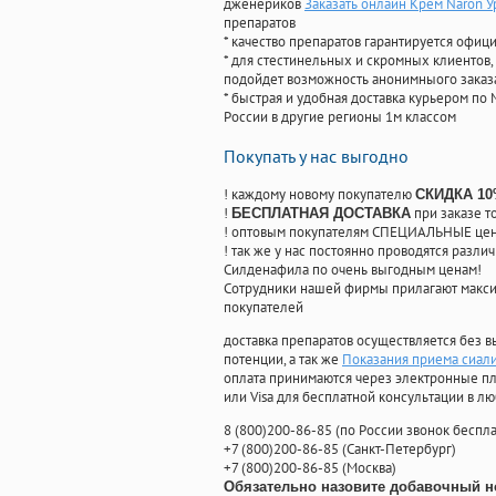
дженериков
Заказать онлайн Крем Naron У
препаратов
* качество препаратов гарантируется офи
* для стестинельных и скромных клиентов,
подойдет возможность анонимныого заказа
* быстрая и удобная доставка курьером по 
России в другие регионы 1м классом
Покупать у нас выгодно
! каждому новому покупателю
СКИДКА 1
!
при заказе т
БЕСПЛАТНАЯ ДОСТАВКА
! оптовым покупателям СПЕЦИАЛЬНЫЕ цены
! так же у нас постоянно проводятся раз
Силденафила по очень выгодным ценам!
Cотрудники нашей фирмы прилагают макси
покупателей
доставка препаратов осуществляется без в
потенции, а так же
Показания приема сиал
оплата принимаются через электронные пл
или Visa для бесплатной консультации в л
8
(800
)200-86-85
(
по России звонок беспла
+7
(800
)200-86-85
(
Санкт-Петербург)
+7
(800
)200-86-85
(
Москва)
Обязательно назовите добавочный н