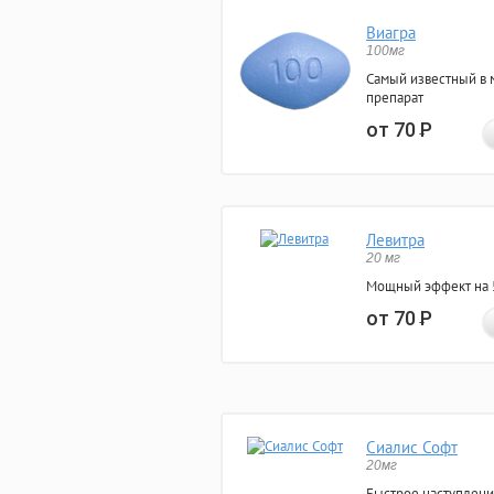
Виагра
100мг
Самый известный в 
препарат
от 70
Р
Левитра
20 мг
Мощный эффект на 5
от 70
Р
Сиалис Софт
20мг
Быстрое наступлени