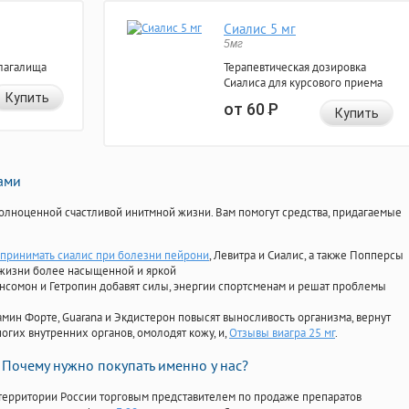
Сиалис 5 мг
5мг
лагалища
Терапевтическая дозировка
Сиалиса для курсового приема
Купить
от 60
Р
Купить
нами
олноценной счастливой инитмной жизни. Вам помогут средства, придагаемые
принимать сиалис при болезни пейрони
, Левитра и Сиалис, а также Попперсы
 жизни более насыщенной и яркой
Ансомон и Гетропин добавят силы, энергии спортсменам и решат проблемы
ориамин Форте, Guarana и Экдистерон повысят выносливость организма, вернут
огих внутренних органов, омолодят кожу, и,
Отзывы виагра 25 мг
.
Почему нужно покупать именно у нас?
территории России торговым представителем по продаже препаратов