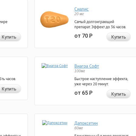
Сиалис
20 мг
мире
Самый долгоиграющий
препарат. Эффект до 36 часов.
от 70
Р
Купить
Купить
Виагра Софт
100мг
ть часов.
Быстрое наступление эффекта,
уже через 20 минут.
Купить
от 65
Р
Купить
Дапоксетин
60мг
е эффекта и
Единственный в мире препарат