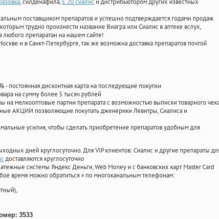
разовка
, силденафила
,
Е 20 сиалис
и дистрибьютором других известных
циальным поставщиком препаратов и успешно подтверждается годами продаж
 которым трудно произнести название Виагра или Сиалис в аптеке вслух,
 любого препаратан на нашем сайте!
Москве и в Санкт-Петербурге, так же возможна доставка препаратов почтой
- постоянная дисконтная карта на последующие покупки
0%
овара на сумму более 5 тысяч рублей
 на мелкооптовые партии препарата с возможностью выписки товарного чек
личные АКЦИИ позволяющие покупать дженерики Левитры, Сиалиса и
мальные усилия, чтобы сделать приобретение препаратов удобным для
ыходных дней круглосуточно. Для VIP клиентов: Сиалис и другие препараты дл
ис
доставляются круглосуточно
атежные системы Яндекс Деньги, Web Money и с банковских карт Master Card
юбое время можно обратиться
»
по многоканальным телефонам:
тный),
омер: 3533