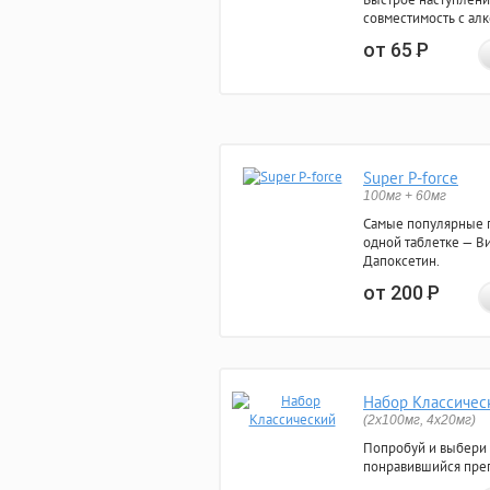
совместимость с ал
от 65
Р
Super P-force
100мг + 60мг
Самые популярные 
одной таблетке — Ви
Дапоксетин.
от 200
Р
Набор Классичес
(2x100мг, 4x20мг)
Попробуй и выбери
понравившийся преп