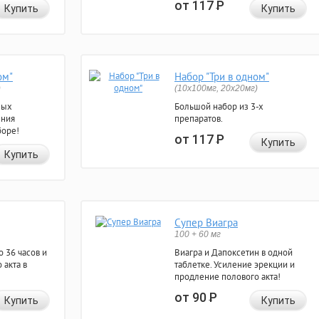
от 117
Р
Купить
Купить
ом"
Набор "Три в одном"
)
(10x100мг, 20x20мг)
ных
Большой набор из 3-х
ения
препаратов.
боре!
от 117
Р
Купить
Купить
Супер Виагра
100 + 60 мг
 36 часов и
Виагра и Дапоксетин в одной
 акта в
таблетке. Усиление эрекции и
продление полового акта!
от 90
Р
Купить
Купить