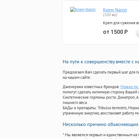
Крем Naron
(100 мг)
Крем для сужения в
от 1500
Р
На пути к совершенству вместе с 
Предлагаем Вам сделать первый шаг для п
на нашем сайте:
Дженерики известных брендов:
Можно ли 
помогут сделать интимную сторону Вашей
Синтетические гормоны роста
: Динатроп, 
лишнего веса
БАДы и препараты:
Tribulus terrestris, М
утраченную энергию, восстановят работу мн
Несколько причино объясняющих 
* Мы являемся первым и единственным на 