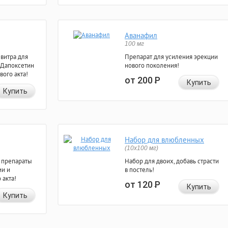
Аванафил
100 мг
евитра для
Препарат для усиления эрекции
 Дапоксетин
нового поколения!
вого акта!
от 200
Р
Купить
Купить
Набор для влюбленных
(10х100 мг)
 препараты
Набор для двоих, добавь страсти
ии и
в постель!
 акта!
от 120
Р
Купить
Купить