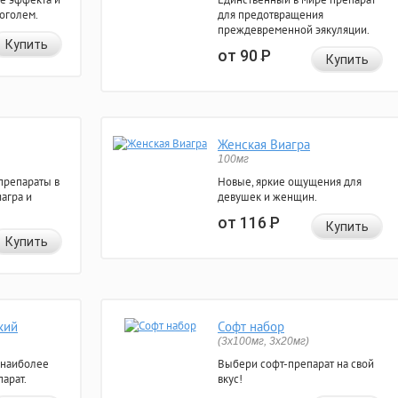
коголем.
для предотвращения
преждевременной эякуляции.
Купить
от 90
Р
Купить
Женская Виагра
100мг
препараты в
Новые, яркие ощущения для
агра и
девушек и женщин.
от 116
Р
Купить
Купить
кий
Софт набор
(3x100мг, 3x20мг)
 наиболее
Выбери софт-препарат на свой
арат.
вкус!