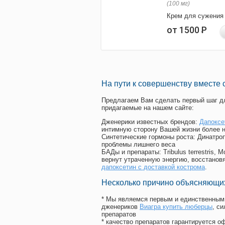
(100 мг)
Крем для сужения
от 1500
Р
На пути к совершенству вместе 
Предлагаем Вам сделать первый шаг дл
придагаемые на нашем сайте:
Дженерики известных брендов:
Дапоксе
интимную сторону Вашей жизни более 
Синтетические гормоны роста
: Динатро
проблемы лишнего веса
БАДы и препараты:
Tribulus terrestris
вернут утраченную энергию, восстановя
дапоксетин с доставкой кострома
.
Несколько причино объясняющих
* Мы являемся первым и единственным 
дженериков
Виагра купить люберцы
, с
препаратов
* качество препаратов гарантируется 