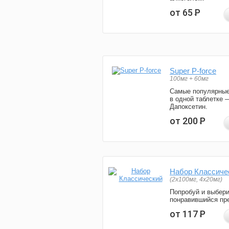
от 65
Р
Super P-force
100мг + 60мг
Самые популярные
в одной таблетке 
Дапоксетин.
от 200
Р
Набор Классиче
(2x100мг, 4x20мг)
Попробуй и выбер
понравившийся пре
от 117
Р