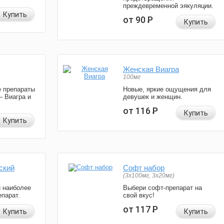
преждевременной эякуляции.
Купить
от 90
Р
Купить
Женская Виагра
100мг
 препараты
Новые, яркие ощущения для
— Виагра и
девушек и женщин.
от 116
Р
Купить
Купить
ский
Софт набор
(3x100мг, 3x20мг)
и наиболее
Выбери софт-препарат на
парат.
свой вкус!
от 117
Р
Купить
Купить