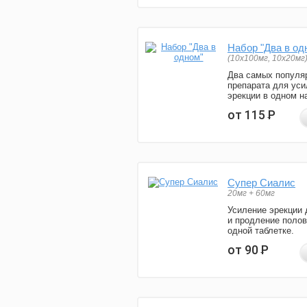
Набор "Два в од
(10x100мг, 10x20мг
Два самых популя
препарата для уси
эрекции в одном н
от 115
Р
Супер Сиалис
20мг + 60мг
Усиление эрекции 
и продление полов
одной таблетке.
от 90
Р