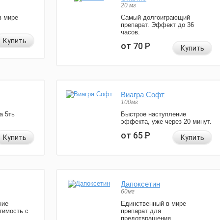
20 мг
в мире
Самый долгоиграющий
препарат. Эффект до 36
часов.
Купить
от 70
Р
Купить
Виагра Софт
100мг
а 5ть
Быстрое наступление
эффекта, уже через 20 минут.
от 65
Р
Купить
Купить
Дапоксетин
60мг
ние
Единственный в мире
тимость с
препарат для
предотвращения