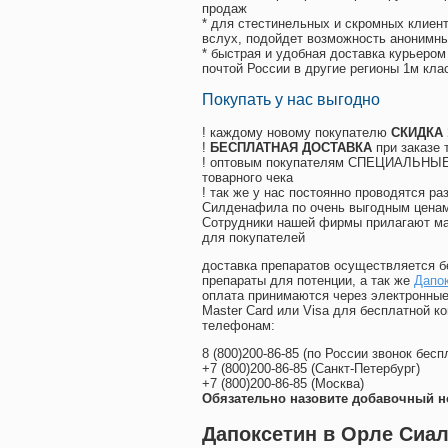
продаж
* для стестинельных и скромных клиент
вслух, подойдет возможность анонимны
* быстрая и удобная доставка курьером
почтой России в другие регионы 1м кла
Покупать у нас выгодно
! каждому новому покупателю
СКИДКА
!
БЕСПЛАТНАЯ ДОСТАВКА
при заказе 
! оптовым покупателям СПЕЦИАЛЬНЫЕ 
товарного чека
! так же у нас постоянно проводятся 
Силденафила по очень выгодным ценам
Cотрудники нашей фирмы прилагают ма
для покупателей
доставка препаратов осуществляется б
препараты для потенции, а так же
Дапок
оплата принимаются через электронные
Master Card или Visa для бесплатной 
телефонам:
8
(800
)200-86-85
(
по России звонок бесп
+7
(800
)200-86-85
(
Санкт-Петербург)
+7
(800
)200-86-85
(
Москва)
Обязательно назовите добавочный н
Дапоксетин в Орле Сиал