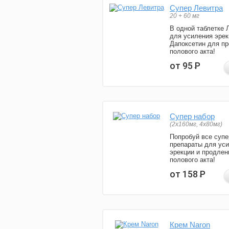
Супер Левитра
20 + 60 мг
В одной таблетке 
для усиления эрек
Дапоксетин для п
полового акта!
от 95
Р
Супер набор
(2х160мг, 4х80мг)
Попробуй все супе
препараты для ус
эрекции и продлен
полового акта!
от 158
Р
Крем Naron