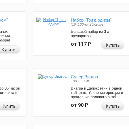
ном"
Набор "Три в одном"
)
(10x100мг, 20x20мг)
рных
Большой набор из 3-х
ления
препаратов.
аборе!
от 117
Р
Купить
Купить
Супер Виагра
100 + 60 мг
до 36 часов
Виагра и Дапоксетин в одной
ого акта в
таблетке. Усиление эрекции и
продление полового акта!
от 90
Р
Купить
Купить