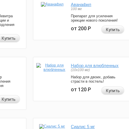
Аванафил
100 мг
Левитра
Препарат для усиления
ции и
эрекции нового поколения!
родления
от 200
Р
Купить
Купить
Набор для влюбленных
(10х100 мг)
р
Набор для двоих, добавь
иления
страсти в постель!
ия
от 120
Р
Купить
Купить
Сиалис 5 мг