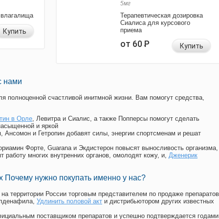
5мг
 влагалища
Терапевтическая дозировка
Сиалиса для курсового
приема
Купить
от 60
Р
Купить
с нами
я полноценной счастливой инитмной жизни. Вам помогут средства,
тин в Орле
, Левитра и Сиалис, а также Попперсы помогут сделать
насыщенной и яркой
п, Ансомон и Гетропин добавят силы, энергии спортсменам и решат
, Мориамин Форте, Guarana и Экдистерон повысят выносливость организма,
т работу многих внутренних органов, омолодят кожу, и,
Дженерик
 Почему нужно покупать именно у нас?
на территории России торговым представителем по продаже препаратов
илденафила
,
Удлинить половой акт
и дистрибьютором других известных
официальным поставщиком препаратов и успешно подтверждается годами