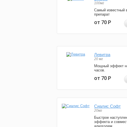
100мг
Самый известный 
препарат
от 70
Р
Левитра
20 мг
Мощный эффект н
часов.
от 70
Р
Сиалис Софт
20мг
Быстрое наступле
эффекта и совмес
алкоголем.