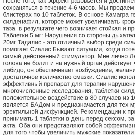
После того, как эффект разовьется и достигнет
сохраняться в течение 4-6 часов. Мы продае
блистерах по 10 таблеток. В основе Камагра 
силденафил, которое может увеличивать кров
таза, в результате чего возникает стойкая и 
Таблетки 5 мг: Нарушения со стороны дыхате
20мг Тадалис - это отличный выбор среди сиа
помогает Сиалис Бывают ситуации, когда пот
самый действенный стимулятор. Мне лично Ле
голова не болит и на нужный орган действует
либидо, он обеспечивает возбуждение, желани
достаточное количество смазки. Сиалис испол
эффективный препарат для терапии нарушений
многочисленные исследования, таблетки сил
положительное воздействие в 80 случаев из 
является БАДом и предназначается для тех м
эректильной дисфункцией. Рекомендации к пр
принимать 1 таблетки в день перед сексом, за
акта. Оба они представляют собой эффективн
для того чтобы увеличить мужские показатели