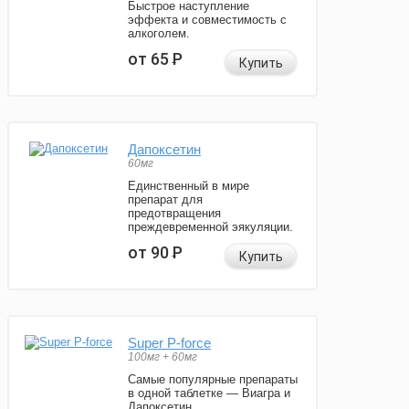
Быстрое наступление
эффекта и совместимость с
алкоголем.
от 65
Р
Купить
Дапоксетин
60мг
Единственный в мире
препарат для
предотвращения
преждевременной эякуляции.
от 90
Р
Купить
Super P-force
100мг + 60мг
Самые популярные препараты
в одной таблетке — Виагра и
Дапоксетин.