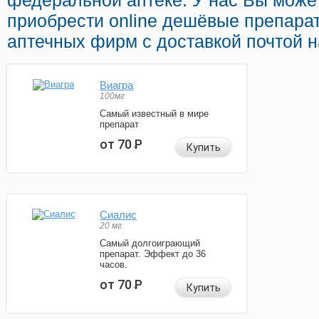
федеральной аптеке. У нас Вы може
приобрести online дешёвые препара
аптечных фирм с доставкой почтой н
Виагра
100мг
Самый известный в мире
препарат
от 70
Р
Купить
Сиалис
20 мг
Самый долгоиграющий
препарат. Эффект до 36
часов.
от 70
Р
Купить