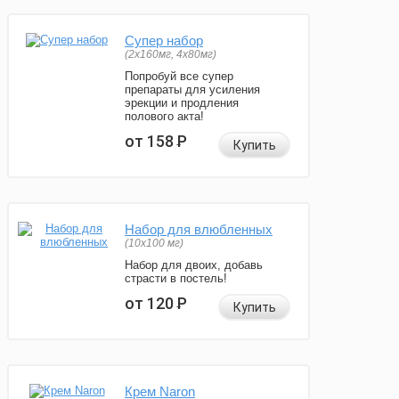
Супер набор
(2х160мг, 4х80мг)
Попробуй все супер
препараты для усиления
эрекции и продления
полового акта!
от 158
Р
Купить
Набор для влюбленных
(10х100 мг)
Набор для двоих, добавь
страсти в постель!
от 120
Р
Купить
Крем Naron