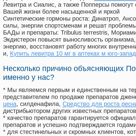
Левитра и Сиалис, а также Попперсы помогут
Вашей жизни более насыщенной и яркой
Синтетические гормоны роста
: Динатроп, Анс
силы, энергии спортсменам и решат проблем
БАДы и препараты:
Tribulus terrestris, Мориа
Экдистерон повысят выносливость организма,
энергию, восстановят работу многих внутренн
и,
Купить левитра 10 мг в аптеках м юго-запа
Несколько причино объясняющих По
именно у нас?
* Мы являемся первым и единственным на те
представителем по продаже препаратов дже
цена
, силденафила
,
Средство для роста ресни
дистрибьютором других известных препарато
* качество препаратов гарантируется офици
препаратов и успешно подтверждается годам
* для стестинельных и скромных клиентов, ко