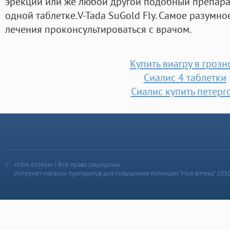
эрекции или же любой другой подобный препарат
одной таблетке.V-Tada SuGold Fly. Самое разумно
лечения проконсультироваться с врачом.
Купить виагру в гроз
Сиалис 4 таблетки
Сиалис купить петерг
«Моя Аптека» | Все права защищены
Интернет-магазин препаратов для повышения потенции “Моя аптека” 201