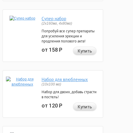
Супер набор
(2х160мг, 4х80мг)
Попробуй все супер препараты
для усиления эрекции и
продления полового акта!
от 158
Р
Купить
Набор для влюбленных
(10х100 мг)
Набор для двоих, добавь страсти
в постель!
от 120
Р
Купить