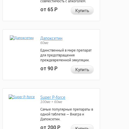
совместимость с алкоголем.
от 65
Р
Купить
Дапоксетин
60мг
Единственный в мире препарат
для предотвращения
преждевременной эякуляции.
от 90
Р
Купить
Super P-force
100мг + 60мг
Самые популярные препараты в
одной таблетке — Виагра и
Дапоксетин.
от 200
Р
Купить