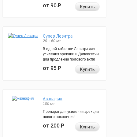
от 90
Р
Купить
Супер Левитра
20 + 60 мг
В одной таблетке Левитра для
усиления эрекции и Дапоксетин
для продления полового акта!
от 95
Р
Купить
Аванафил
100 мг
Препарат для усиления эрекции
нового поколения!
от 200
Р
Купить