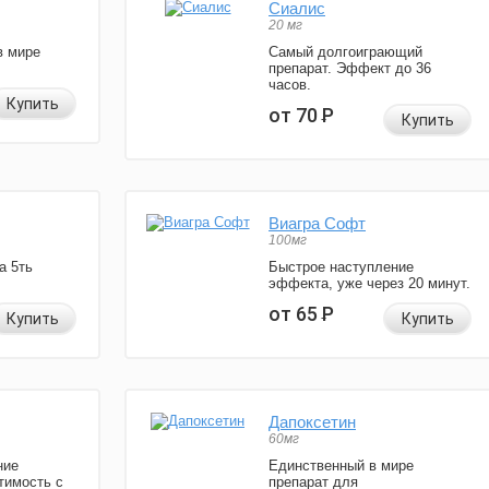
Сиалис
20 мг
в мире
Самый долгоиграющий
препарат. Эффект до 36
часов.
Купить
от 70
Р
Купить
Виагра Софт
100мг
а 5ть
Быстрое наступление
эффекта, уже через 20 минут.
от 65
Р
Купить
Купить
Дапоксетин
60мг
ние
Единственный в мире
тимость с
препарат для