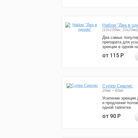
Набор "Два в од
(10x100мг, 10x20мг
Два самых популя
препарата для уси
эрекции в одном н
от 115
Р
Супер Сиалис
20мг + 60мг
Усиление эрекции 
и продление полов
одной таблетке.
от 90
Р