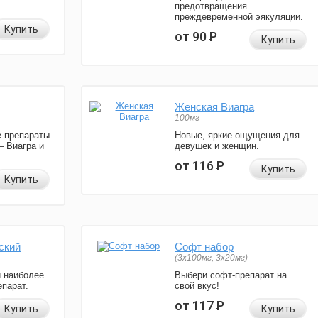
предотвращения
преждевременной эякуляции.
Купить
от 90
Р
Купить
Женская Виагра
100мг
 препараты
Новые, яркие ощущения для
— Виагра и
девушек и женщин.
от 116
Р
Купить
Купить
ский
Софт набор
(3x100мг, 3x20мг)
и наиболее
Выбери софт-препарат на
парат.
свой вкус!
от 117
Р
Купить
Купить