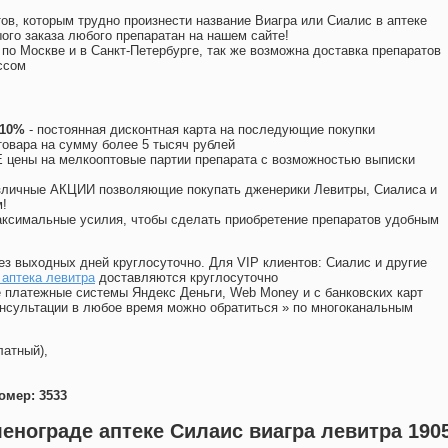
ов, которым трудно произнести название Виагра или Сиалис в аптеке
ого заказа любого препаратан на нашем сайте!
 по Москве и в Санкт-Петербурге, так же возможна доставка препаратов
ссом
 10%
- постоянная дисконтная карта на последующие покупки
товара на сумму более 5 тысяч рублей
цены на мелкооптовые партии препарата с возможностью выписки
различные АКЦИИ позволяющие покупать дженерики Левитры, Сиалиса и
!
ксимальные усилия, чтобы сделать приобретение препаратов удобным
ез выходных дней круглосуточно. Для VIP клиентов: Сиалис и другие
аптека левитра
доставляются круглосуточно
 платежные системы Яндекс Деньги, Web Money и с банковских карт
консультации в любое время можно обратиться
»
по многоканальным
латный),
омер: 3533
ленограде аптеке Силаис виагра левитра 190