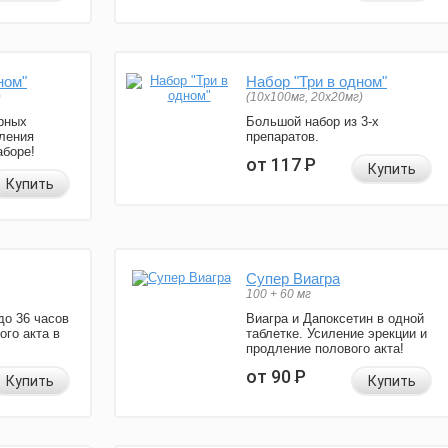
ном"
Набор "Три в одном"
)
(10x100мг, 20x20мг)
рных
Большой набор из 3-х
ления
препаратов.
аборе!
от 117
Р
Купить
Купить
Супер Виагра
100 + 60 мг
до 36 часов
Виагра и Дапоксетин в одной
ого акта в
таблетке. Усиление эрекции и
продление полового акта!
от 90
Р
Купить
Купить