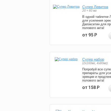
Супер Левитра
20 + 60 мг
В одной таблетке 
для усиления эрек
Дапоксетин для п
полового акта!
от 95
Р
Супер набор
(2х160мг, 4х80мг)
Попробуй все супе
препараты для ус
эрекции и продлен
полового акта!
от 158
Р