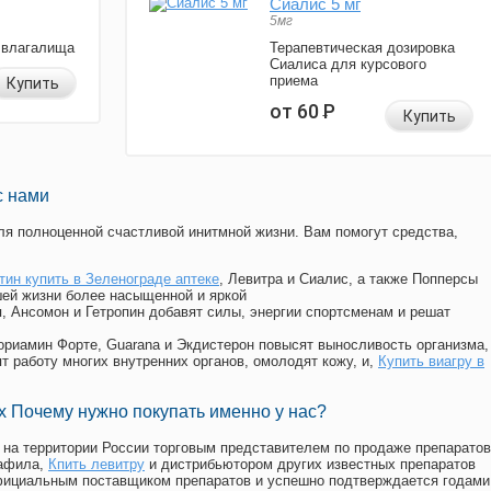
Сиалис 5 мг
5мг
 влагалища
Терапевтическая дозировка
Сиалиса для курсового
приема
Купить
от 60
Р
Купить
с нами
я полноценной счастливой инитмной жизни. Вам помогут средства,
тин купить в Зеленограде аптеке
, Левитра и Сиалис, а также Попперсы
ей жизни более насыщенной и яркой
п, Ансомон и Гетропин добавят силы, энергии спортсменам и решат
, Мориамин Форте, Guarana и Экдистерон повысят выносливость организма,
т работу многих внутренних органов, омолодят кожу, и,
Купить виагру в
 Почему нужно покупать именно у нас?
на территории России торговым представителем по продаже препаратов
нафила
,
Кпить левитру
и дистрибьютором других известных препаратов
официальным поставщиком препаратов и успешно подтверждается годами