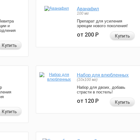
Аванафил
100 мг
Левитра
Препарат для усиления
ции и
эрекции нового поколения!
родления
от 200
Р
Купить
Купить
Набор для влюбленных
(10х100 мг)
р
Набор для двоих, добавь
иления
страсти в постель!
ия
от 120
Р
Купить
Купить