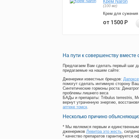
Крем Naron
(100 мг)
Крем для сужения
от 1500
Р
На пути к совершенству вместе 
Предлагаем Вам сделать первый шаг дл
придагаемые на нашем сайте:
Дженерики известных брендов:
Дапоксе
помогут сделать интимную сторону Ваш
Синтетические гормоны роста
: Динатро
проблемы лишнего веса
БАДы и препараты:
Tribulus terrestris
вернут утраченную энергию, восстановя
аптеке томск
.
Несколько причино объясняющих
* Мы являемся первым и единственным 
дженериков
Левитра это жесть
, силде
* качество препаратов гарантируется 