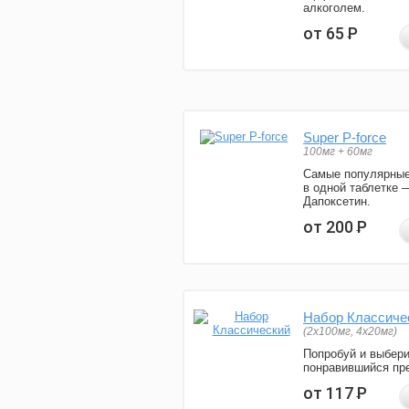
алкоголем.
от 65
Р
Super P-force
100мг + 60мг
Самые популярные
в одной таблетке 
Дапоксетин.
от 200
Р
Набор Классиче
(2x100мг, 4x20мг)
Попробуй и выбер
понравившийся пре
от 117
Р