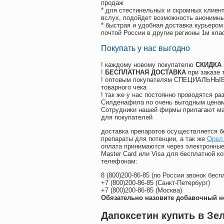
продаж
* для стестинельных и скромных клиент
вслух, подойдет возможность анонимны
* быстрая и удобная доставка курьером
почтой России в другие регионы 1м кла
Покупать у нас выгодно
! каждому новому покупателю
СКИДКА
!
БЕСПЛАТНАЯ ДОСТАВКА
при заказе 
! оптовым покупателям СПЕЦИАЛЬНЫЕ 
товарного чека
! так же у нас постоянно проводятся 
Силденафила по очень выгодным ценам
Cотрудники нашей фирмы прилагают ма
для покупателей
доставка препаратов осуществляется б
препараты для потенции, а так же
Орел 
оплата принимаются через электронные
Master Card или Visa для бесплатной 
телефонам:
8
(800
)200-86-85
(
по России звонок бесп
+7
(800
)200-86-85
(
Санкт-Петербург)
+7
(800
)200-86-85
(
Москва)
Обязательно назовите добавочный н
Дапоксетин купить в Зе