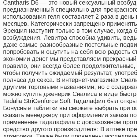
Cantharis D6 — это новый сексуальный возбу
предназначенный специально для прекрасного
использования геля составляет 2 раза в день 
месяцев. Категорически запрещено применять 
Эрекция наступит только в том случае, когда 
возбуждения. Левитра способна удивить, вед
даже самые разнообразные постельные подвиг
попробовать и ощутить на себя всю радость с
экономии денег мы представляем прекрасный 
правило, они всегда более продолжительные,
чтобы получить ожидаемый результат, употреб
полчаса до секса. В интернет-магазинах Сиал
другими торговыми названиями, но с содержа
можно купить дженерик Сиалиса в виде быст
Tadalia StriCenforce Soft Тадалафил был открыт 
Бонусные таблетки вы сможете выбрать при о
сказать менеджеру при оформлении заказа п
применение тадалафила с доксазозином прот
средство другого производителя: В аптеке пр
дозировка. Также были проведены исследова