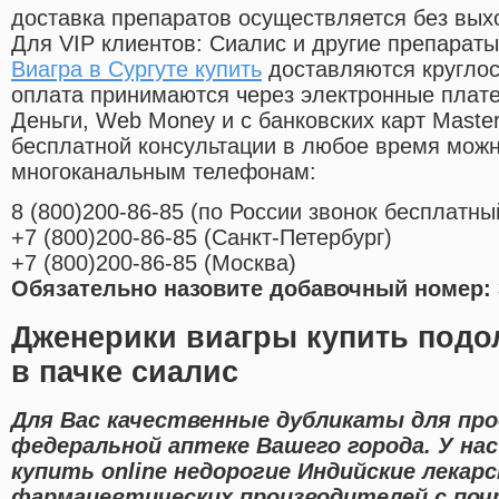
доставка препаратов осуществляется без вых
Для VIP клиентов: Сиалис и другие препараты
Виагра в Сургуте купить
доставляются круглос
оплата принимаются через электронные плат
Деньги, Web Money и с банковских карт Master
бесплатной консультации в любое время мож
многоканальным телефонам:
8
(800
)200-86-85
(
по России звонок бесплатны
+7
(800
)200-86-85
(
Санкт-Петербург)
+7
(800
)200-86-85
(
Москва)
Обязательно назовите добавочный номер: 
Дженерики виагры купить подо
в пачке сиалис
Для Вас качественные дубликаты для про
федеральной аптеке Вашего города. У на
купить online недорогие Индийские лека
фармацевтических производителей с поч