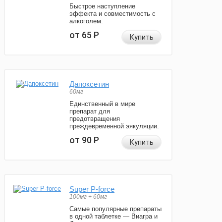
Быстрое наступление
эффекта и совместимость с
алкоголем.
от 65
Р
Купить
Дапоксетин
60мг
Единственный в мире
препарат для
предотвращения
преждевременной эякуляции.
от 90
Р
Купить
Super P-force
100мг + 60мг
Самые популярные препараты
в одной таблетке — Виагра и