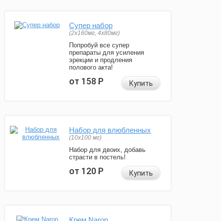
Супер набор
(2х160мг, 4х80мг)
Попробуй все супер
препараты для усиления
эрекции и продления
полового акта!
от 158
Р
Купить
Набор для влюбленных
(10х100 мг)
Набор для двоих, добавь
страсти в постель!
от 120
Р
Купить
Крем Naron