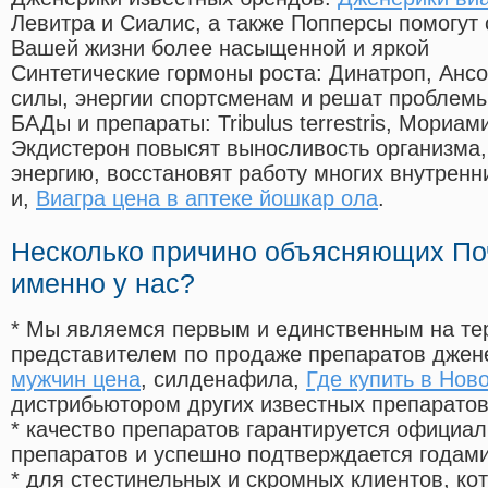
Левитра и Сиалис, а также Попперсы помогут
Вашей жизни более насыщенной и яркой
Синтетические гормоны роста
: Динатроп, Анс
силы, энергии спортсменам и решат проблем
БАДы и препараты:
Tribulus terrestris, Мориа
Экдистерон повысят выносливость организма,
энергию, восстановят работу многих внутренн
и,
Виагра цена в аптеке йошкар ола
.
Несколько причино объясняющих По
именно у нас?
* Мы являемся первым и единственным на те
представителем по продаже препаратов дже
мужчин цена
, силденафила
,
Где купить в Нов
дистрибьютором других известных препарато
* качество препаратов гарантируется офици
препаратов и успешно подтверждается годам
* для стестинельных и скромных клиентов, ко