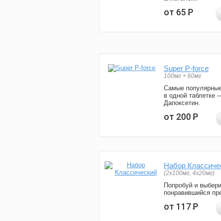
от 65
Р
Super P-force
100мг + 60мг
Самые популярные
в одной таблетке 
Дапоксетин.
от 200
Р
Набор Классиче
(2x100мг, 4x20мг)
Попробуй и выбер
понравившийся пре
от 117
Р