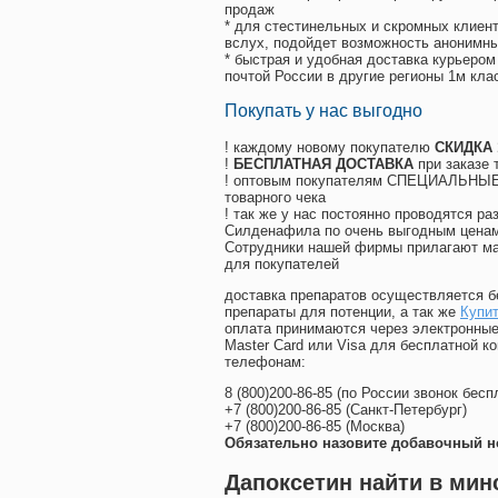
продаж
* для стестинельных и скромных клиент
вслух, подойдет возможность анонимны
* быстрая и удобная доставка курьером
почтой России в другие регионы 1м кла
Покупать у нас выгодно
! каждому новому покупателю
СКИДКА
!
БЕСПЛАТНАЯ ДОСТАВКА
при заказе 
! оптовым покупателям СПЕЦИАЛЬНЫЕ 
товарного чека
! так же у нас постоянно проводятся 
Силденафила по очень выгодным ценам
Cотрудники нашей фирмы прилагают ма
для покупателей
доставка препаратов осуществляется б
препараты для потенции, а так же
Купи
оплата принимаются через электронные
Master Card или Visa для бесплатной 
телефонам:
8
(800
)200-86-85
(
по России звонок бесп
+7
(800
)200-86-85
(
Санкт-Петербург)
+7
(800
)200-86-85
(
Москва)
Обязательно назовите добавочный н
Дапоксетин найти в мин