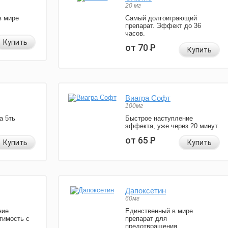
20 мг
в мире
Самый долгоиграющий
препарат. Эффект до 36
часов.
Купить
от 70
Р
Купить
Виагра Софт
100мг
а 5ть
Быстрое наступление
эффекта, уже через 20 минут.
от 65
Р
Купить
Купить
Дапоксетин
60мг
ние
Единственный в мире
тимость с
препарат для
предотвращения