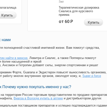
5мг
 влагалища
Терапевтическая дозировка
Сиалиса для курсового
приема
Купить
от 60
Р
Купить
с нами
я полноценной счастливой инитмной жизни. Вам помогут средства,
тин найти в минске
, Левитра и Сиалис, а также Попперсы помогут
и более насыщенной и яркой
п, Ансомон и Гетропин добавят силы, энергии спортсменам и решат
, Мориамин Форте, Guarana и Экдистерон повысят выносливость организма,
т работу многих внутренних органов, омолодят кожу, и,
Super p force
 Почему нужно покупать именно у нас?
на территории России торговым представителем по продаже препаратов
енафила
,
Виагра в Вологде купить в аптеке
и дистрибьютором других
официальным поставщиком препаратов и успешно подтверждается годами