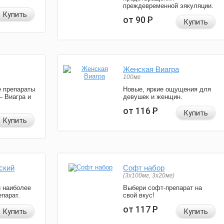
преждевременной эякуляции.
Купить
от 90
Р
Купить
Женская Виагра
100мг
 препараты
Новые, яркие ощущения для
— Виагра и
девушек и женщин.
от 116
Р
Купить
Купить
ский
Софт набор
(3x100мг, 3x20мг)
и наиболее
Выбери софт-препарат на
парат.
свой вкус!
от 117
Р
Купить
Купить