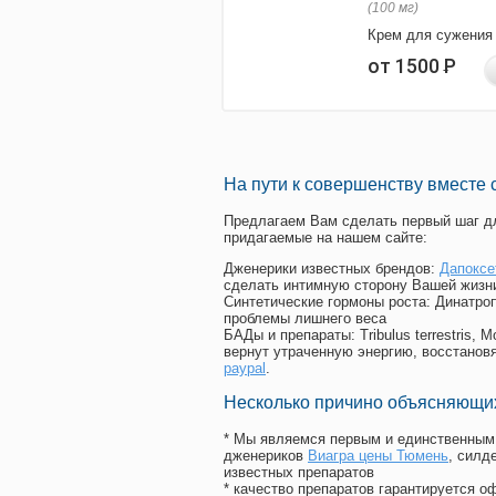
(100 мг)
Крем для сужения
от 1500
Р
На пути к совершенству вместе 
Предлагаем Вам сделать первый шаг дл
придагаемые на нашем сайте:
Дженерики известных брендов:
Дапоксе
сделать интимную сторону Вашей жизн
Синтетические гормоны роста
: Динатро
проблемы лишнего веса
БАДы и препараты:
Tribulus terrestris
вернут утраченную энергию, восстановя
paypal
.
Несколько причино объясняющих
* Мы являемся первым и единственным 
дженериков
Виагра цены Тюмень
, силд
известных препаратов
* качество препаратов гарантируется 