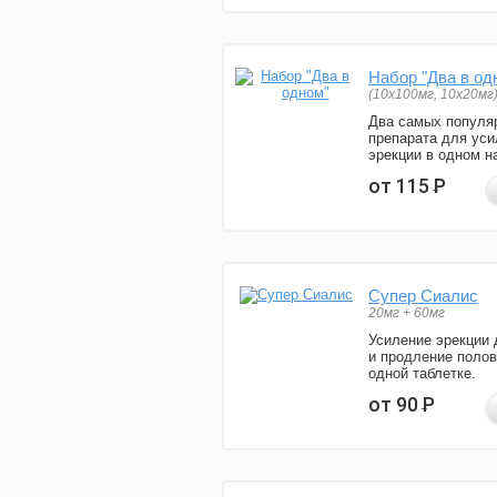
Набор "Два в од
(10x100мг, 10x20мг
Два самых популя
препарата для уси
эрекции в одном н
от 115
Р
Супер Сиалис
20мг + 60мг
Усиление эрекции 
и продление полов
одной таблетке.
от 90
Р