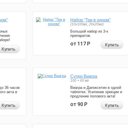
ном"
Набор "Три в одном"
)
(10x100мг, 20x20мг)
рных
Большой набор из 3-х
ления
препаратов.
аборе!
от 117
Р
Купить
Купить
Супер Виагра
100 + 60 мг
до 36 часов
Виагра и Дапоксетин в одной
ого акта в
таблетке. Усиление эрекции и
продление полового акта!
от 90
Р
Купить
Купить