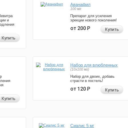
Аванафил
100 мг
Левитра
Препарат для усиления
ции и
эрекции нового поколения!
родления
от 200
Р
Купить
Купить
Набор для влюбленных
(10х100 мг)
р
Набор для двоих, добавь
иления
страсти в постель!
ия
от 120
Р
Купить
Купить
Сиалис 5 мг