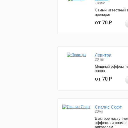
100мг
Самый известный 
препарат
от 70
Р
Левитра
20 мг
Мощный эффект н
часов.
от 70
Р
Сиалис Софт
20мг
Быстрое наступле
эффекта и совмес
алкоголем.