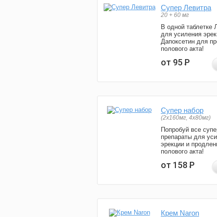
Супер Левитра
20 + 60 мг
В одной таблетке 
для усиления эрек
Дапоксетин для п
полового акта!
от 95
Р
Супер набор
(2х160мг, 4х80мг)
Попробуй все супе
препараты для ус
эрекции и продлен
полового акта!
от 158
Р
Крем Naron