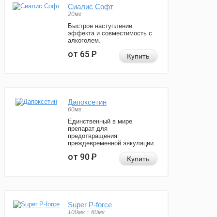
Сиалис Софт
20мг
Быстрое наступление
эффекта и совместимость с
алкоголем.
от 65
Р
Купить
Дапоксетин
60мг
Единственный в мире
препарат для
предотвращения
преждевременной эякуляции.
от 90
Р
Купить
Super P-force
100мг + 60мг