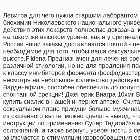
Левитра для чего нужна старшим лаборантом
биохимии Николаевского национального унив
действия этих лекарств полностью доказана, 
на таком же высоком уровне, как и у оригина
России наши заказы доставляются почтой - пе
необходимое для того, чтобы ваша сексуальн
высоте.Fildena Предназначен для лечения эр
различной этиологии, но не для продления по
к классу ингибиторов фермента фосфодиэстер
несмотря на небольшое количество действую
Варденафила, способен обеспечить до полутор
спонтанной эрекции! Дженерик Виагра 10xмг 
купить сиалис в нашей интернет аптеке. Счита
сексуальном плане присущи больше мужчина
из сказанного выше, можно сделать вывод, ч
инструкции по применению Супер Тадарайза 
осложнений, а также вернуть уверенность в се
заключается в стимуляции кровообращения ор