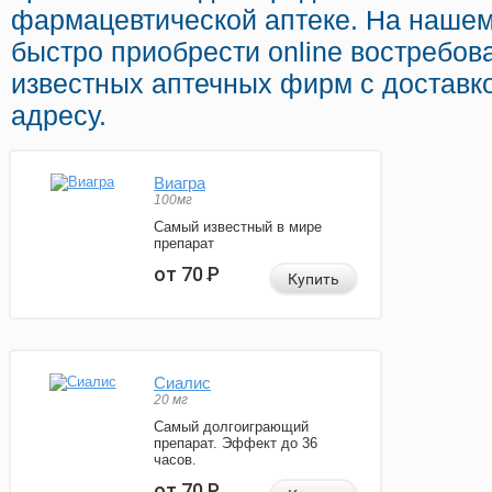
фармацевтической аптеке. На нашем
быстро приобрести online востребо
известных аптечных фирм с доставк
адресу.
Виагра
100мг
Самый известный в мире
препарат
от 70
Р
Купить
Сиалис
20 мг
Самый долгоиграющий
препарат. Эффект до 36
часов.
от 70
Р