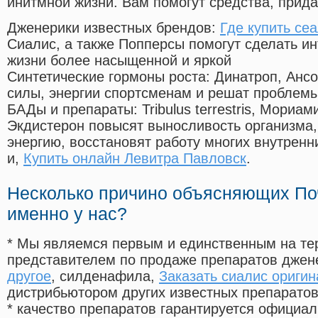
инитмной жизни. Вам помогут средства, прид
Дженерики известных брендов:
Где купить се
Сиалис, а также Попперсы помогут сделать и
жизни более насыщенной и яркой
Синтетические гормоны роста
: Динатроп, Анс
силы, энергии спортсменам и решат проблем
БАДы и препараты:
Tribulus terrestris, Мориа
Экдистерон повысят выносливость организма,
энергию, восстановят работу многих внутренн
и,
Купить онлайн Левитра Павловск
.
Несколько причино объясняющих По
именно у нас?
* Мы являемся первым и единственным на те
представителем по продаже препаратов дже
другое
, силденафила
,
Заказать сиалис оригин
дистрибьютором других известных препарато
* качество препаратов гарантируется офици