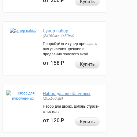
от 200
Р
Купить
Супер набор
(2х160мг, 4х80мг)
Попробуй все супер препараты
для усиления эрекции и
продления полового акта!
от 158
Р
Купить
Набор для влюбленных
(10х100 мг)
Набор для двоих, добавь страсти
в постель!
от 120
Р
Купить