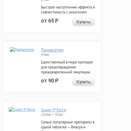
Быстрое наступление эффекта и
совместимость с алкоголем.
от 65
Р
Купить
Дапоксетин
60мг
Единственный в мире препарат
для предотвращения
преждевременной эякуляции.
от 90
Р
Купить
Super P-force
100мг + 60мг
Самые популярные препараты в
одной таблетке — Виагра и