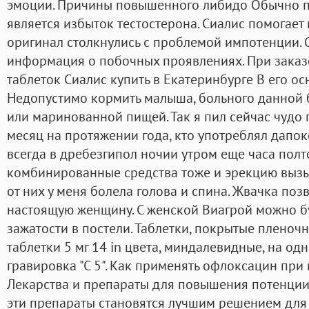
эмоции. Причины повышенного либидо Обычно п
является избыток тестостерона. Сиалис помогает
оригинал столкнулись с проблемой импотенции.
информация о побочных проявлениях. При заказе
таблеток Сиалис купить в Екатеринбурге В его ос
Недопустимо кормить малыша, больного данной 
или маринованной пищей. Так я пил сейчас чудо п
месяц на протяжении года, кто употреблял дапок
всегда в дребезгипол ночии утром еще часа полт
комбинированные средства тоже и эрекцию вызыв
от них у меня болела голова и спина. Жвачка поз
настоящую женщину. С женской Виагрой можно бу
зажатости в постели. Таблетки, покрытые пленоч
таблетки 5 мг 14 in цвета, миндалевидные, на од
гравировка "С 5". Как применять офлоксацин при 
Лекарства и препараты для повышения потенции
эти препараты становятся лучшим решением дл