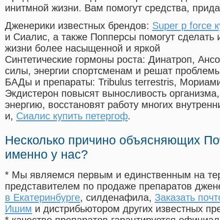
инитмной жизни. Вам помогут средства, прид
Дженерики известных брендов:
Super p force 
и Сиалис, а также Попперсы помогут сделать
жизни более насыщенной и яркой
Синтетические гормоны роста
: Динатроп, Анс
силы, энергии спортсменам и решат проблем
БАДы и препараты:
Tribulus terrestris, Мориа
Экдистерон повысят выносливость организма,
энергию, восстановят работу многих внутренн
и,
Сиалис купить петергоф
.
Несколько причино объясняющих По
именно у нас?
* Мы являемся первым и единственным на те
представителем по продаже препаратов дже
в Екатеринбурге
, силденафила
,
Заказать почт
Ишим
и дистрибьютором других известных пр