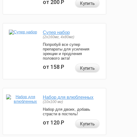
от 200
Р
Купить
Супер набор
(2х160мг, 4х80мг)
Попробуй все супер
препараты для усиления
эрекции и продления
полового акта!
от 158
Р
Купить
Набор для влюбленных
(10х100 мг)
Набор для двоих, добавь
страсти в постель!
от 120
Р
Купить