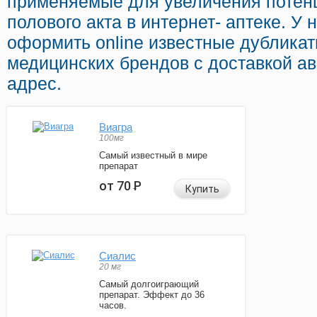
применяемые для увеличения потен
полового акта в интернет- аптеке. У
оформить online известные дублика
медицинских брендов с доставкой а
адрес.
Виагра
100мг
Самый известный в мире
препарат
от 70
Р
Купить
Сиалис
20 мг
Самый долгоиграющий
препарат. Эффект до 36
часов.