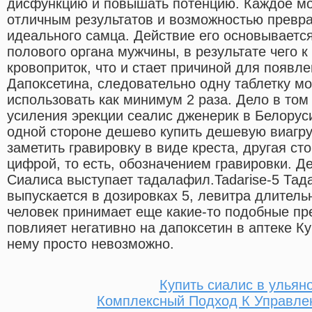
дисфункцию и повышать потенцию. Каждое мо
отличным результатов и возможностью превра
идеального самца. Действие его основываетс
полового органа мужчины, в результате чего к
кровоприток, что и стает причиной для появл
Дапоксетина, следовательно одну таблетку м
использовать как минимум 2 раза. Дело в том
усиления эрекции сеалис дженерик в Белорус
одной стороне дешево купить дешевую виагру
заметить гравировку в виде креста, другая ст
цифрой, то есть, обозначением гравировки. 
Сиалиса выступает тадалафил.Tadarise-5 Тад
выпускается в дозировках 5, левитра длительн
человек принимает еще какие-то подобные пре
повлияет негативно на дапоксетин в аптеке Ку
нему просто невозможно.
Купить сиалис в ульян
Комплексный Подход К Управле